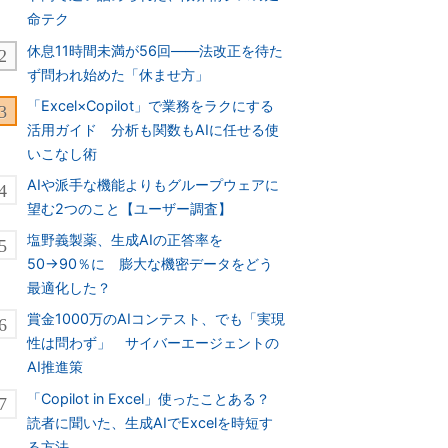
命テク
休息11時間未満が56回――法改正を待た
ず問われ始めた「休ませ方」
「Excel×Copilot」で業務をラクにする
活用ガイド 分析も関数もAIに任せる使
いこなし術
AIや派手な機能よりもグループウェアに
望む2つのこと【ユーザー調査】
塩野義製薬、生成AIの正答率を
50→90％に 膨大な機密データをどう
最適化した？
賞金1000万のAIコンテスト、でも「実現
性は問わず」 サイバーエージェントの
AI推進策
「Copilot in Excel」使ったことある？
読者に聞いた、生成AIでExcelを時短す
る方法