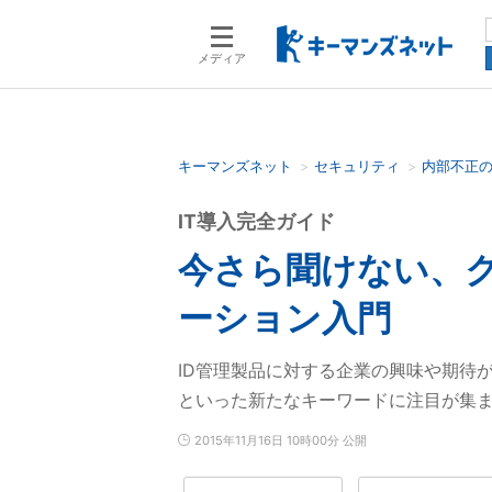
メディア
キーマンズネット
セキュリティ
内部不正
検索語を入力してください
IT導入完全ガイド
今さら聞けない、ク
ーション入門
ID管理製品に対する企業の興味や期待が
といった新たなキーワードに注目が集
2015年11月16日 10時00分 公開