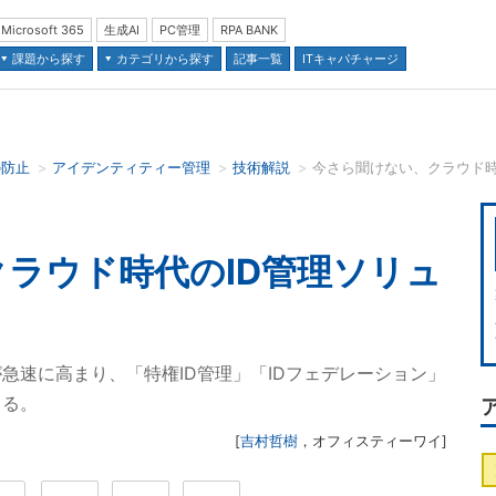
Microsoft 365
生成AI
PC管理
RPA BANK
課題から探す
カテゴリから探す
記事一覧
ITキャパチャージ
の防止
アイデンティティー管理
技術解説
並び順：
ラウド時代のID管理ソリュ
急速に高まり、「特権ID管理」「IDフェデレーション」
まる。
[
吉村哲樹
，
オフィスティーワイ
]