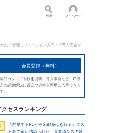
検索
マイページ
今さら聞けない、クラウド時代のID管理ソリューション入門：IT導入完全ガイド
コンテンツ：
会員登録（無料）
製品カタログや技術資料、導入事例など、IT導
入の課題解決に役立つ資料を簡単に入手できま
す。
アクセスランキング
「廃棄するPCからSSDをはぎ取る」コス
ト高で追い詰められた、限界情シスの延