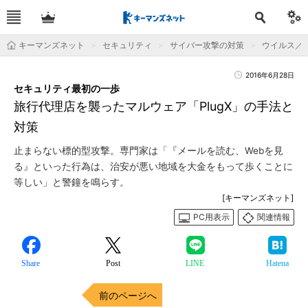
キーマンズネット
セキュリティ
サイバー攻撃の対策
ウイルス／
2016年6月28日
セキュリティ最初の一歩
旅行代理店を襲ったマルウェア「PlugX」の手法と
対策
止まらない標的型攻撃。専門家は「『メールを読む、Webを見
る』といった行為は、治安が悪い地域を大金をもって歩くことに
等しい」と警鐘を鳴らす。
[キーマンズネット]
PC用表示
関連情報
Share
Post
LINE
Hatena
前のページへ