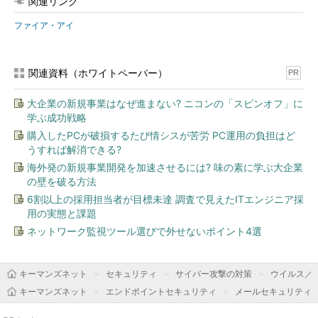
関連リンク
ファイア・アイ
関連資料（ホワイトペーパー）
PR
大企業の新規事業はなぜ進まない? ニコンの「スピンオフ」に
学ぶ成功戦略
購入したPCが破損するたび情シスが苦労 PC運用の負担はど
うすれば解消できる?
海外発の新規事業開発を加速させるには? 味の素に学ぶ大企業
の壁を破る方法
6割以上の採用担当者が目標未達 調査で見えたITエンジニア採
用の実態と課題
ネットワーク監視ツール選びで外せないポイント4選
キーマンズネット
セキュリティ
サイバー攻撃の対策
ウイルス／
キーマンズネット
エンドポイントセキュリティ
メールセキュリティ