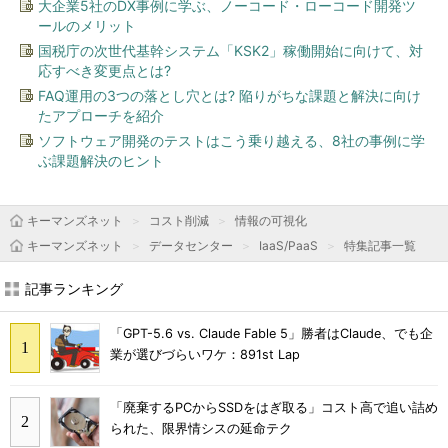
大企業5社のDX事例に学ぶ、ノーコード・ローコード開発ツ
ールのメリット
国税庁の次世代基幹システム「KSK2」稼働開始に向けて、対
応すべき変更点とは?
FAQ運用の3つの落とし穴とは? 陥りがちな課題と解決に向け
たアプローチを紹介
ソフトウェア開発のテストはこう乗り越える、8社の事例に学
ぶ課題解決のヒント
キーマンズネット
コスト削減
情報の可視化
キーマンズネット
データセンター
IaaS/PaaS
特集記事一覧
記事ランキング
「GPT-5.6 vs. Claude Fable 5」勝者はClaude、でも企
業が選びづらいワケ：891st Lap
「廃棄するPCからSSDをはぎ取る」コスト高で追い詰め
られた、限界情シスの延命テク