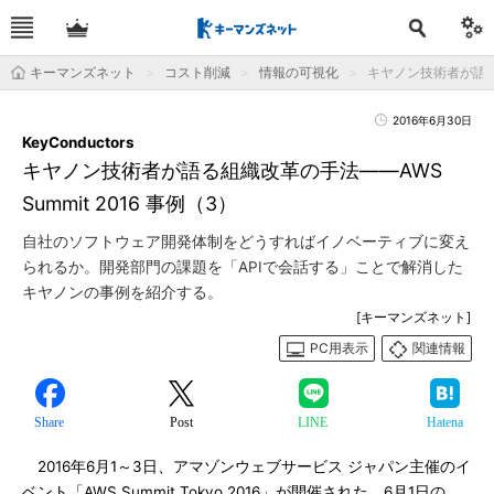
キーマンズネット
コスト削減
情報の可視化
キヤノン技術者が語る組織
2016年6月30日
KeyConductors
キヤノン技術者が語る組織改革の手法――AWS
Summit 2016 事例（3）
自社のソフトウェア開発体制をどうすればイノベーティブに変え
られるか。開発部門の課題を「APIで会話する」ことで解消した
キヤノンの事例を紹介する。
[キーマンズネット]
PC用表示
関連情報
Share
Post
LINE
Hatena
2016年6月1～3日、アマゾンウェブサービス ジャパン主催のイ
ベント「AWS Summit Tokyo 2016」が開催された。6月1日の