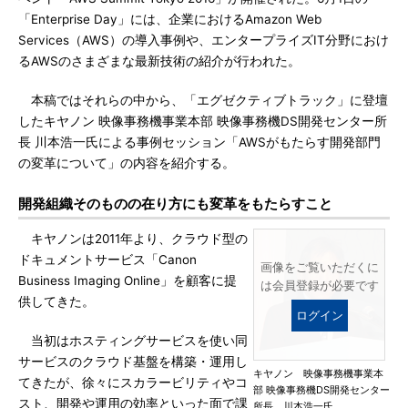
「Enterprise Day」には、企業におけるAmazon Web
Services（AWS）の導入事例や、エンタープライズIT分野におけ
るAWSのさまざまな最新技術の紹介が行われた。
本稿ではそれらの中から、「エグゼクティブトラック」に登壇
したキヤノン 映像事務機事業本部 映像事務機DS開発センター所
長 川本浩一氏による事例セッション「AWSがもたらす開発部門
の変革について」の内容を紹介する。
開発組織そのものの在り方にも変革をもたらすこと
キヤノンは2011年より、クラウド型の
ドキュメントサービス「Canon
画像をご覧いただくに
Business Imaging Online」を顧客に提
は会員登録が必要です
供してきた。
ログイン
当初はホスティングサービスを使い同
サービスのクラウド基盤を構築・運用し
キヤノン 映像事務機事業本
てきたが、徐々にスカラービリティやコ
部 映像事務機DS開発センター
スト、開発や運用の効率といった面で課
所長 川本浩一氏