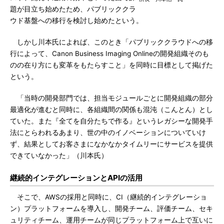
題が目立ち始めたため、パブリッククラ
ウド基盤への移行を検討し始めたという。
しかし川本氏によれば、このとき「パブリッククラウドへの移
行によって、Canon Business Imaging Onlineの開発組織そのも
のの在り方にも変革をもたらすこと」を同時に目標として掲げた
という。
「当時の開発部門では、担当モジュールごとに開発組織の部分
最適化が進むと同時に、各組織間の関係も混沌（こんとん）とし
ていた。また『全てを自分たちで作る』というレガシーな開発手
法にとらわれるあまり、世の中のイノベーションについていけ
ず、結果としてお客さまになかなかタイムリーにサービスを提供
できていなかった」（川本氏）
継続的インテグレーションとAPIの活用
そこで、AWSの採用と同時に、CI（継続的インテグレーショ
ン）プラットフォームを導入し、開発チーム、評価チーム、セキ
ュリティチーム、運用チームが同じプラットフォーム上で互いに