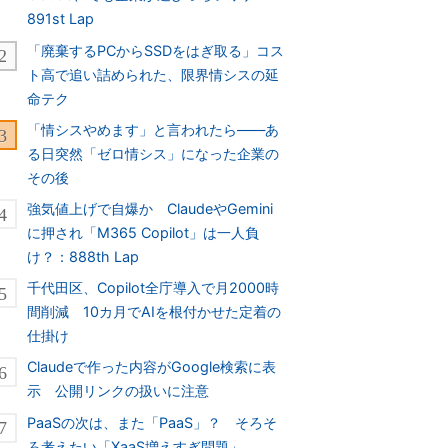
891st Lap
「廃棄するPCからSSDをはぎ取る」コス
ト高で追い詰められた、限界情シスの延
命テク
「情シスやめます」と言われたら――あ
る日突然「ゼロ情シス」になった企業の
その後
強気値上げで自爆か ClaudeやGemini
に押され「M365 Copilot」は一人負
け？：888th Lap
千代田区、Copilot全庁導入で月2000時
間削減 10カ月でAIを根付かせた定着の
仕掛け
Claudeで作った内容がGoogle検索に表
示 公開リンクの扱いに注意
PaaSの次は、また「PaaS」？ そろそ
ろ考えたい「XaaS増えすぎ問題」