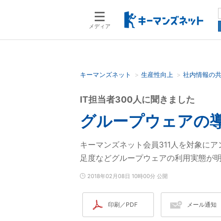
メディア
キーマンズネット
生産性向上
社内情報の
検索語を入力してください
IT担当者300人に聞きました
グループウェアの導
キーマンズネット会員311人を対象に
足度などグループウェアの利用実態が
2018年02月08日 10時00分 公開
印刷／PDF
メール通知