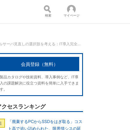
検索
マイページ
キーワードは「脱ファイルサーバ」、拡張以外のファイルサーバ見直しの選択肢を考える：IT導入完全ガイド
コンテンツ：
会員登録（無料）
製品カタログや技術資料、導入事例など、IT導
入の課題解決に役立つ資料を簡単に入手できま
す。
アクセスランキング
「廃棄するPCからSSDをはぎ取る」コス
ト高で追い詰められた、限界情シスの延