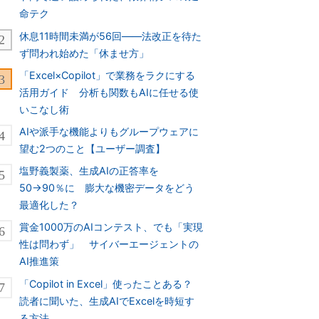
命テク
休息11時間未満が56回――法改正を待た
ず問われ始めた「休ませ方」
「Excel×Copilot」で業務をラクにする
活用ガイド 分析も関数もAIに任せる使
いこなし術
AIや派手な機能よりもグループウェアに
望む2つのこと【ユーザー調査】
塩野義製薬、生成AIの正答率を
50→90％に 膨大な機密データをどう
最適化した？
賞金1000万のAIコンテスト、でも「実現
性は問わず」 サイバーエージェントの
AI推進策
「Copilot in Excel」使ったことある？
読者に聞いた、生成AIでExcelを時短す
る方法