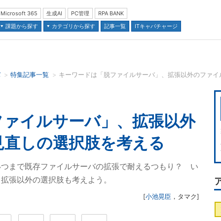
Microsoft 365
生成AI
PC管理
RPA BANK
課題から探す
カテゴリから探す
記事一覧
ITキャパチャージ
バ
特集記事一覧
並び順：
ファイルサーバ」、拡張以外
見直しの選択肢を考える
いつまで既存ファイルサーバの拡張で耐えるつもり？ い
、拡張以外の選択肢も考えよう。
[
小池晃臣
，
タマク
]