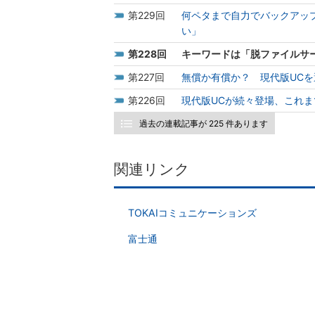
229
何ペタまで自力でバックアッ
い」
228
キーワードは「脱ファイルサ
227
無償か有償か？ 現代版UCを
226
現代版UCが続々登場、これま
過去の連載記事が 225 件あります
関連リンク
TOKAIコミュニケーションズ
富士通