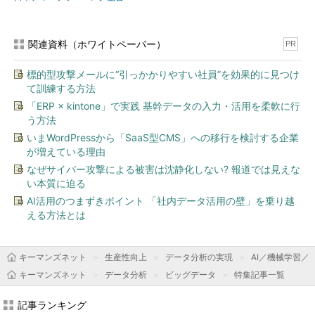
関連資料（ホワイトペーパー）
PR
標的型攻撃メールに“引っかかりやすい社員”を効果的に見つけ
て訓練する方法
「ERP × kintone」で実践 基幹データの入力・活用を柔軟に行
う方法
いまWordPressから「SaaS型CMS」への移行を検討する企業
が増えている理由
なぜサイバー攻撃による被害は沈静化しない? 報道では見えな
い本質に迫る
AI活用のつまずきポイント 「社内データ活用の壁」を乗り越
える方法とは
キーマンズネット
生産性向上
データ分析の実現
AI／機械学習／
キーマンズネット
データ分析
ビッグデータ
特集記事一覧
記事ランキング