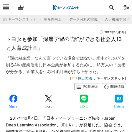
キーマンズネット
生産性向上
データ分析の実現
AI／機械学習／
2017年10月11日
トヨタも参加「深層学習の“話”ができる社会人13
万人育成計画」
「謎のAI企業」なんて言っている場合ではない。米中がしのぎを
削るAIの産業活用に日本企業が参加するために、13万人の「技術
が分かる」企業人を生み出す計画が持ち上がった。
[
原田美穂
，キーマンズネット]
PC用表示
関連情報
Share
Post
LINE
Hatena
2017年10月4日、「日本ディープラーニング協会（Japan
Deep Learning Association、JDLA）」が発足した。協会では、
国際連携に関わる活動、公的機関や産業界への提言を行っていく