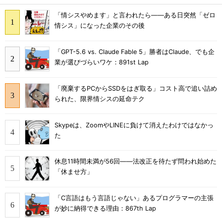
「情シスやめます」と言われたら――ある日突然「ゼロ
情シス」になった企業のその後
「GPT-5.6 vs. Claude Fable 5」勝者はClaude、でも企
業が選びづらいワケ：891st Lap
「廃棄するPCからSSDをはぎ取る」コスト高で追い詰め
られた、限界情シスの延命テク
Skypeは、ZoomやLINEに負けて消えたわけではなかっ
た
休息11時間未満が56回――法改正を待たず問われ始めた
「休ませ方」
「C言語はもう言語じゃない」あるプログラマーの主張
が妙に納得できる理由：867th Lap