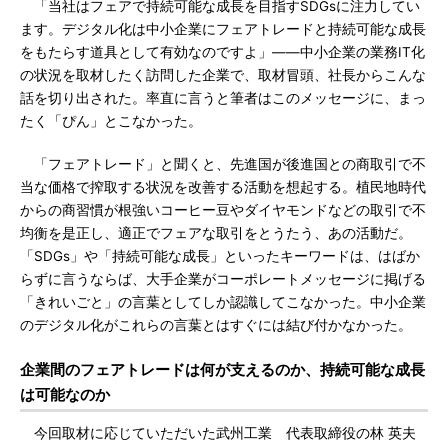
「当社はフェアで持続可能な成長を目指すSDGsに注力してい
ます。デジタル化は中小企業にフェアトレードと持続可能な成長
をもたらす道具として有効なのですよ」――中小企業の業務IT化
の状況を取材したく訪問した企業で、取材冒頭、社長からこんな
話を切り出された。率直に言うと筆者はこのメッセージに、まっ
たく「ぴん」とこなかった。
「フェアトレード」と聞くと、先進国が後進国との商取引で不
当な価格で搾取する状況を改善する活動を想起する。植民地時代
からの商習慣が根強いコーヒー豆やダイヤモンドなどの取引で不
均衡を是正し、適正でフェアな取引をとうたう、あの活動だ。
「SDGs」や「持続可能な成長」といったキーワードは、はばか
らずに言うならば、大手企業がコーポレートメッセージに掲げる
「きれいごと」の言葉としてしか認識してこなかった。中小企業
のデジタル化がこれらの言葉とはすぐには結び付かなかった。
企業間のフェアトレードは何が支えるのか、持続可能な成長
は可能なのか
今回取材に応じていただいた武州工業 代表取締役の林 英夫