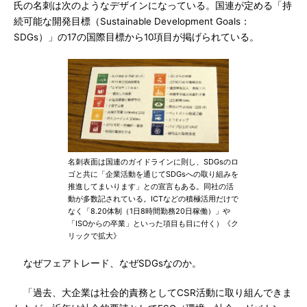
氏の名刺は次のようなデザインになっている。国連が定める「持
続可能な開発目標（Sustainable Development Goals：
SDGs）」の17の国際目標から10項目が掲げられている。
名刺表面は国連のガイドラインに則し、SDGsのロ
ゴと共に「企業活動を通じてSDGsへの取り組みを
推進してまいります」との宣言もある。同社の活
動が多数記されている。ICTなどの積極活用だけで
なく「8.20体制（1日8時間勤務20日稼働）」や
「ISOからの卒業」といった項目も目に付く）《ク
リックで拡大》
なぜフェアトレード、なぜSDGsなのか。
「過去、大企業は社会的責務としてCSR活動に取り組んできま