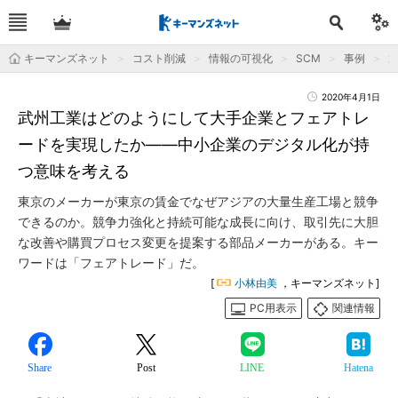
キーマンズネット
コスト削減
情報の可視化
SCM
事例
2020年4月1日
武州工業はどのようにして大手企業とフェアトレ
ードを実現したか――中小企業のデジタル化が持
つ意味を考える
東京のメーカーが東京の賃金でなぜアジアの大量生産工場と競争
できるのか。競争力強化と持続可能な成長に向け、取引先に大胆
な改善や購買プロセス変更を提案する部品メーカーがある。キー
ワードは「フェアトレード」だ。
[
小林由美
，キーマンズネット]
PC用表示
関連情報
Share
Post
LINE
Hatena