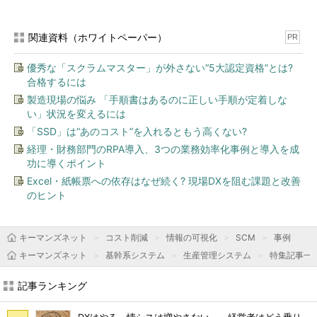
関連資料（ホワイトペーパー）
PR
優秀な「スクラムマスター」が外さない“5大認定資格”とは?
合格するには
製造現場の悩み 「手順書はあるのに正しい手順が定着しな
い」状況を変えるには
「SSD」は“あのコスト”を入れるともう高くない?
経理・財務部門のRPA導入、3つの業務効率化事例と導入を成
功に導くポイント
Excel・紙帳票への依存はなぜ続く? 現場DXを阻む課題と改善
のヒント
キーマンズネット
コスト削減
情報の可視化
SCM
事例
キーマンズネット
基幹系システム
生産管理システム
特集記事一
記事ランキング