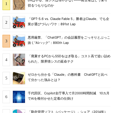
DXはやる、情シスは増やさない――経営者はどう乗り
切るつもりなのか
「GPT-5.6 vs. Claude Fable 5」勝者はClaude、でも企
業が選びづらいワケ：891st Lap
悪用厳禁、「ChatGPT」の会話履歴をごっそりとぶっこ
抜く“AIハック”：890th Lap
「廃棄するPCからSSDをはぎ取る」コスト高で追い詰め
られた、限界情シスの延命テク
ゼロから分かる「Claude」の教科書 ChatGPTと比べ
て分かった強みとは？
千代田区、Copilot全庁導入で月2000時間削減 10カ月
でAIを根付かせた定着の仕掛け
「勤怠管理ソフト（パッケージ）」シェア（2014年）