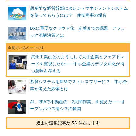
超多忙な経営幹部にタレントマネジメントシステム
を使ってもらうには？ 住友商事の場合
DXに重要なクラウド化、定着までの課題 アフラ
ック流解決策とは
武州工業はどのようにして大手企業とフェアトレ
ードを実現したか――中小企業のデジタル化が持
つ意味を考える
基幹システムをRPAでストレスフリーに？ 中小企
業が考えた妙案とは
AI、RPAで不動産の「2大闇作業」を変えた――オ
ープンハウス情シスの奮闘
過去の連載記事が 58 件あります