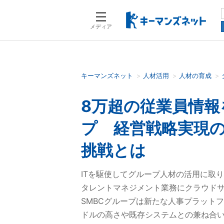
メディア
キーマンズネット
人材活用
人材の育成
検索語を入力してください
8万超の従業員情報
プ 経営戦略実現の
挑戦とは
ITを駆使してグループ人材の活用に取
タレントマネジメント業務にクラウドサ
SMBCグループは新たな人事プラット
ドルの高さや既存システムとの兼ね合