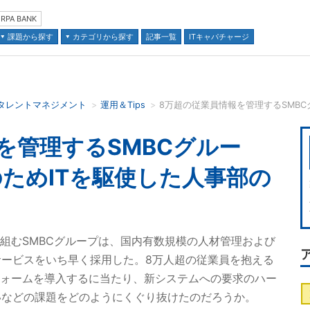
RPA BANK
課題から探す
カテゴリから探す
記事一覧
ITキャパチャージ
タレントマネジメント
運用＆Tips
並び順：
を管理するSMBCグルー
ためITを駆使した人事部の
り組むSMBCグループは、国内有数規模の人材管理および
ービスをいち早く採用した。8万人超の従業員を抱える
フォームを導入するに当たり、新システムへの要求のハー
いなどの課題をどのようにくぐり抜けたのだろうか。