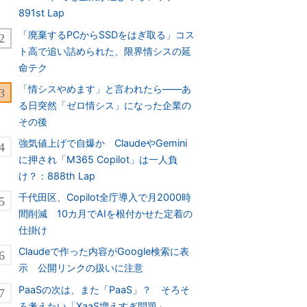
891st Lap
「廃棄するPCからSSDをはぎ取る」コス
ト高で追い詰められた、限界情シスの延
命テク
「情シスやめます」と言われたら――あ
る日突然「ゼロ情シス」になった企業の
その後
強気値上げで自爆か ClaudeやGemini
に押され「M365 Copilot」は一人負
け？：888th Lap
千代田区、Copilot全庁導入で月2000時
間削減 10カ月でAIを根付かせた定着の
仕掛け
Claudeで作った内容がGoogle検索に表
示 公開リンクの扱いに注意
PaaSの次は、また「PaaS」？ そろそ
ろ考えたい「XaaS増えすぎ問題」