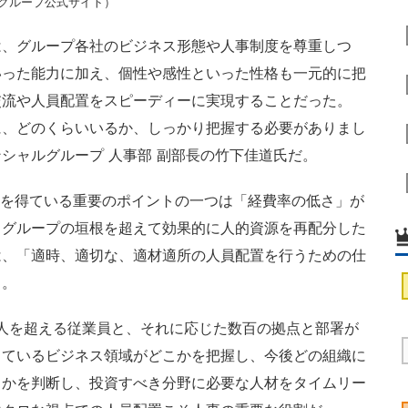
Cグループ公式サイト）
、グループ各社のビジネス形態や人事制度を尊重しつ
いった能力に加え、個性や感性といった性格も一元的に把
交流や人員配置をスピーディーに実現することだった。
に、どのくらいいるか、しっかり把握する必要がありまし
シャルグループ 人事部 副部長の竹下佳道氏だ。
価を得ている重要のポイントの一つは「経費率の低さ」が
、グループの垣根を超えて効果的に人的資源を再配分した
は、「適時、適切な、適材適所の人員配置を行うための仕
う。
人を超える従業員と、それに応じた数百の拠点と部署が
しているビジネス領域がどこかを把握し、今後どの組織に
きかを判断し、投資すべき分野に必要な人材をタイムリー