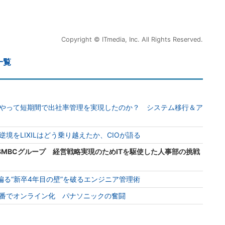
Copyright © ITmedia, Inc. All Rights Reserved.
一覧
やって短期間で出社率管理を実現したのか？ システム移行＆ア
境をLIXILはどう乗り越えたか、CIOが語る
SMBCグループ 経営戦略実現のためITを駆使した人事部の挑戦
偏る“新卒4年目の壁”を破るエンジニア管理術
番でオンライン化 パナソニックの奮闘