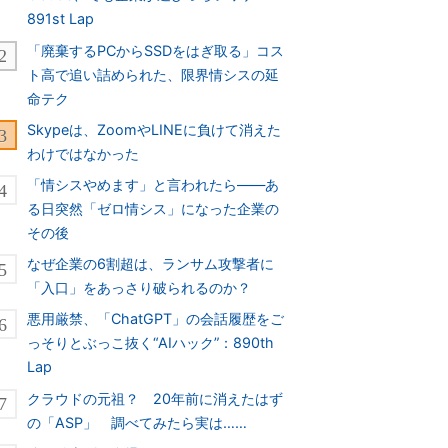
891st Lap
「廃棄するPCからSSDをはぎ取る」コス
ト高で追い詰められた、限界情シスの延
命テク
Skypeは、ZoomやLINEに負けて消えた
わけではなかった
「情シスやめます」と言われたら――あ
る日突然「ゼロ情シス」になった企業の
その後
なぜ企業の6割超は、ランサム攻撃者に
「入口」をあっさり破られるのか？
悪用厳禁、「ChatGPT」の会話履歴をご
っそりとぶっこ抜く“AIハック”：890th
Lap
クラウドの元祖？ 20年前に消えたはず
の「ASP」 調べてみたら実は……