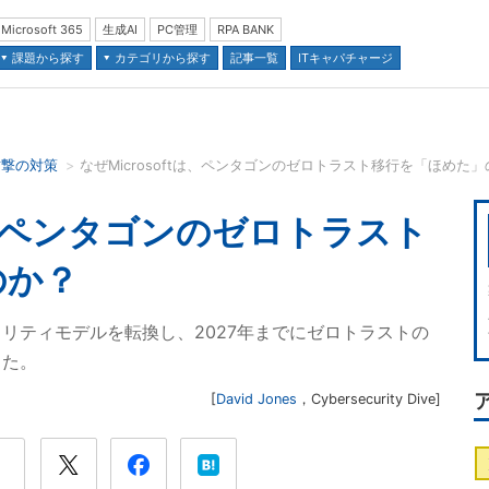
Microsoft 365
生成AI
PC管理
RPA BANK
課題から探す
カテゴリから探す
記事一覧
ITキャパチャージ
攻撃の対策
なぜMicrosoftは、ペンタゴンのゼロトラスト移行を「ほめた
並び順：
tは、ペンタゴンのゼロトラスト
のか？
リティモデルを転換し、2027年までにゼロトラストの
した。
[
David Jones
，
Cybersecurity Dive
]