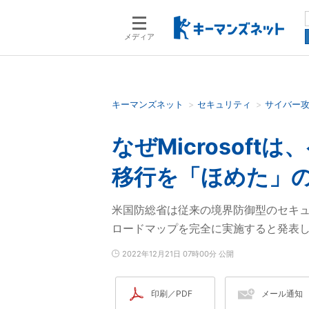
メディア
キーマンズネット
セキュリティ
サイバー
検索語を入力してください
なぜMicrosof
移行を「ほめた」
米国防総省は従来の境界防御型のセキュ
ロードマップを完全に実施すると発表
2022年12月21日 07時00分 公開
印刷／PDF
メール通知