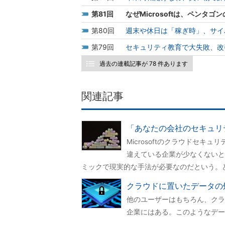
81
なぜMicrosoftは、ペンタ
80
週末や休日は「稼ぎ時」、サイ
79
セキュリティ教育で大失敗、改
過去の連載記事が 78 件あります
関連記事
「あなたの会社のセキュリテ
Microsoftのクラウドセ
違えている企業が少なくないと
ミックで現実的な手法が必要なのだという。
クラウドに置いたデータの
他のユーザーはもちろん、クラ
企業にはある。このようなデー