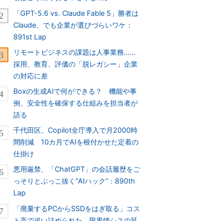
「GPT-5.6 vs. Claude Fable 5」勝者は
Claude、でも企業が選びづらいワケ：
891st Lap
リモートビジネスの課題は人事業務……
採用、教育、評価の「脱レガシー」企業
の対応に差
Boxの生成AIで何ができる？ 機能や事
例、安全性を確保する仕組みを担当者が
語る
千代田区、Copilot全庁導入で月2000時
間削減 10カ月でAIを根付かせた定着の
仕掛け
悪用厳禁、「ChatGPT」の会話履歴をご
っそりとぶっこ抜く“AIハック”：890th
Lap
「廃棄するPCからSSDをはぎ取る」コス
ト高で追い詰められた、限界情シスの延