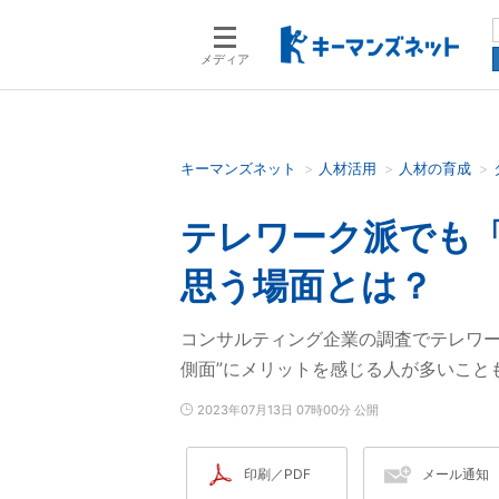
メディア
キーマンズネット
人材活用
人材の育成
検索語を入力してください
テレワーク派でも
思う場面とは？
コンサルティング企業の調査でテレワー
側面”にメリットを感じる人が多いこと
2023年07月13日 07時00分 公開
印刷／PDF
メール通知