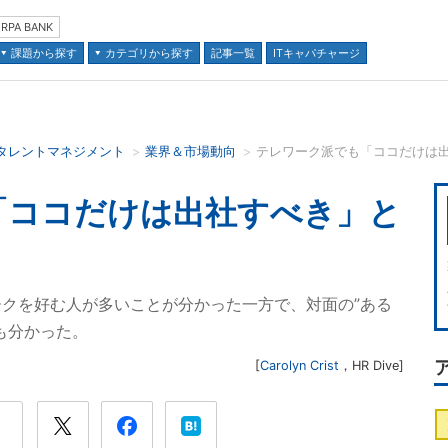
RPA BANK
課題から探す
カテゴリから探す
記事一覧
ITキャパチャージ
タレントマネジメント
業界＆市場動向
テレワーク派でも「ココだけは
並び順：
「ココだけは出社すべき」と
クを好む人が多いことが分かった一方で、対面の”ある
も分かった。
[
Carolyn Crist
，
HR Dive
]