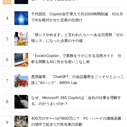
千代田区、Copilot全庁導入で月2000時間削減 10カ月
でAIを根付かせた定着の仕掛け
「情シスやめます」と言われたら――ある日突然「ゼロ
情シス」になった企業のその後
「Excel×Copilot」で業務をラクにする活用ガイド 分
析も関数もAIに任せる使いこなし術
悪用厳禁、「ChatGPT」の会話履歴をごっそりとぶっこ
抜く“AIハック”：890th Lap
なぜ、Microsoft 365 Copilotは「会社の仕事を理解す
る」のがうまいのか？
400万のサーバが1900万に？ PC・ハードの価格高騰
の渦中で起きたIT担当者の悲劇