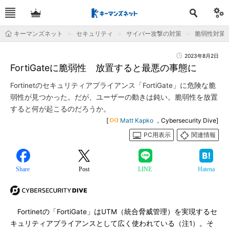
キーマンズネット
セキュリティ
サイバー攻撃の対策
脆弱性対策
2023年8月2日
FortiGateに脆弱性 放置すると最悪の事態に
Fortinetのセキュリティアプライアンス「FortiGate」に危険な脆
弱性が見つかった。だが、ユーザーの動きは鈍い。脆弱性を放置
すると何が起こるのだろうか。
[
Matt Kapko
，Cybersecurity Dive]
PC用表示
関連情報
Share
Post
LINE
Hatena
Fortinetの「FortiGate」はUTM（統合脅威管理）を実現するセ
キュリティアプライアンスとして広く使われている（注1）。そ