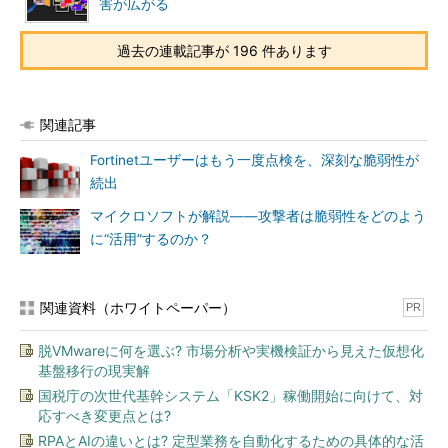
害が広がる
過去の連載記事が 196 件あります
関連記事
Fortinetユーザーはもう一度点検を、深刻な脆弱性が
続出
マイクロソフトが解説――攻撃者は脆弱性をどのよう
に“活用”するのか？
関連資料（ホワイトペーパー）
PR
脱VMwareに何を選ぶ? 市場分析や実機検証から見えた仮想化
基盤移行の現実解
国税庁の次世代基幹システム「KSK2」稼働開始に向けて、対
応すべき変更点とは?
RPAとAIの違いとは? 定型業務を自動化するための具体的な活