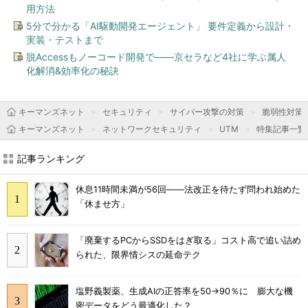
用方法
5分で分かる「AI駆動開発エージェント」 要件定義から設計・
実装・テストまで
脱Accessもノーコード開発で――京セラなど4社に学ぶ属人
化解消&効率化の秘訣
キーマンズネット
セキュリティ
サイバー攻撃の対策
脆弱性対策
キーマンズネット
ネットワークセキュリティ
UTM
特集記事一覧
記事ランキング
休息11時間未満が56回――法改正を待たず問われ始めた
「休ませ方」
「廃棄するPCからSSDをはぎ取る」コスト高で追い詰め
られた、限界情シスの延命テク
塩野義製薬、生成AIの正答率を50→90％に 膨大な機
密データをどう最適化した？