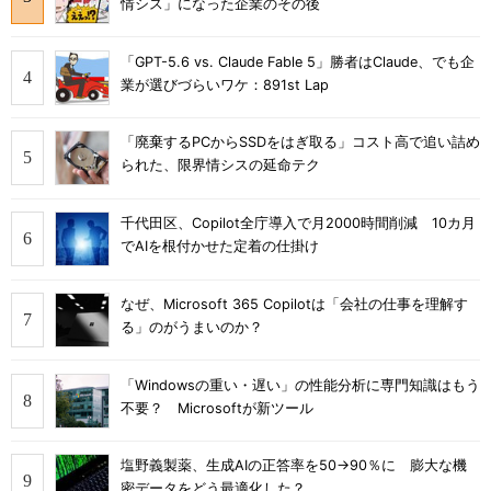
情シス」になった企業のその後
「GPT-5.6 vs. Claude Fable 5」勝者はClaude、でも企
業が選びづらいワケ：891st Lap
「廃棄するPCからSSDをはぎ取る」コスト高で追い詰め
られた、限界情シスの延命テク
千代田区、Copilot全庁導入で月2000時間削減 10カ月
でAIを根付かせた定着の仕掛け
なぜ、Microsoft 365 Copilotは「会社の仕事を理解す
る」のがうまいのか？
「Windowsの重い・遅い」の性能分析に専門知識はもう
不要？ Microsoftが新ツール
塩野義製薬、生成AIの正答率を50→90％に 膨大な機
密データをどう最適化した？