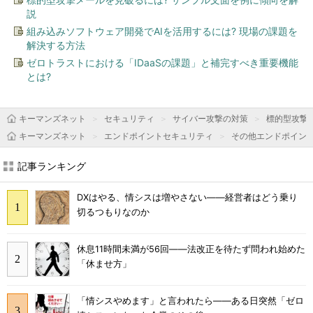
説
組み込みソフトウェア開発でAIを活用するには? 現場の課題を
解決する方法
ゼロトラストにおける「IDaaSの課題」と補完すべき重要機能
とは?
キーマンズネット
セキュリティ
サイバー攻撃の対策
標的型攻撃
キーマンズネット
エンドポイントセキュリティ
その他エンドポイン
記事ランキング
DXはやる、情シスは増やさない――経営者はどう乗り
切るつもりなのか
休息11時間未満が56回――法改正を待たず問われ始めた
「休ませ方」
「情シスやめます」と言われたら――ある日突然「ゼロ