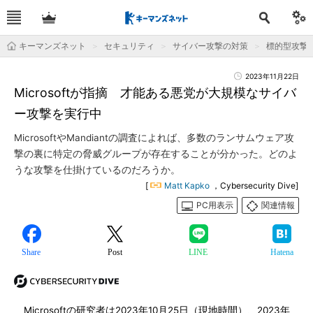
キーマンズネット
セキュリティ
サイバー攻撃の対策
標的型攻撃
2023年11月22日
Microsoftが指摘 才能ある悪党が大規模なサイバ
ー攻撃を実行中
MicrosoftやMandiantの調査によれば、多数のランサムウェア攻
撃の裏に特定の脅威グループが存在することが分かった。どのよ
うな攻撃を仕掛けているのだろうか。
[
Matt Kapko
，Cybersecurity Dive]
PC用表示
関連情報
Share
Post
LINE
Hatena
Microsoftの研究者は2023年10月25日（現地時間）、2023年