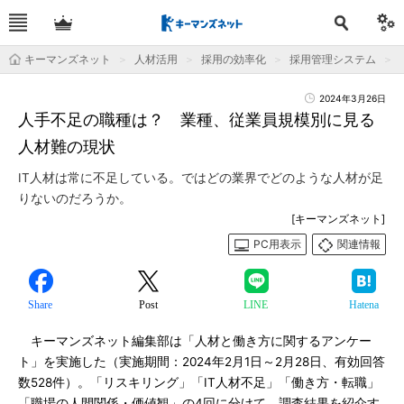
キーマンズネット
人材活用
採用の効率化
採用管理システム
2024年3月26日
人手不足の職種は？ 業種、従業員規模別に見る
人材難の現状
IT人材は常に不足している。ではどの業界でどのような人材が足
りないのだろうか。
[キーマンズネット]
PC用表示
関連情報
Share
Post
LINE
Hatena
キーマンズネット編集部は「人材と働き方に関するアンケー
ト」を実施した（実施期間：2024年2月1日～2月28日、有効回答
数528件）。「リスキリング」「IT人材不足」「働き方・転職」
「職場の人間関係・価値観」の4回に分けて、調査結果を紹介す