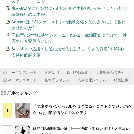
実装・テストまで
脱VMwareに何を選ぶ? 市場分析や実機検証から見えた仮想化
基盤移行の現実解
Sansanは「AIファースト」の組織文化をどのようにして根付
かせたのか?
国税庁の次世代基幹システム「KSK2」稼働開始に向けて、対
応すべき変更点とは?
Salesforce活用を軌道に乗せるには? “よくある課題”を解消す
る具体的解決策
キーマンズネット
人材活用
採用の効率化
採用管理システム
キーマンズネット
基幹系システム
人事管理システム
特集記事一
記事ランキング
「廃棄するPCからSSDをはぎ取る」コスト高で追い詰め
られた、限界情シスの延命テク
休息11時間未満が56回――法改正を待たず問われ始めた