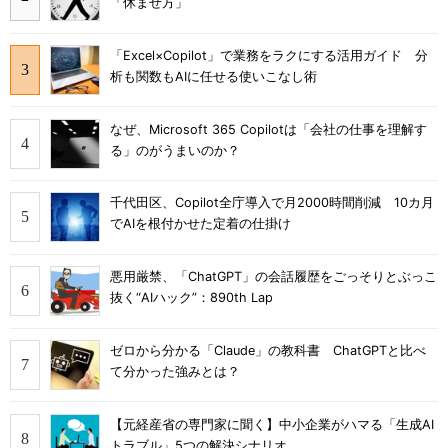
「休ませ方」
「Excel×Copilot」で業務をラクにする活用ガイド 分
析も関数もAIに任せる使いこなし術
なぜ、Microsoft 365 Copilotは「会社の仕事を理解す
る」のがうまいのか？
千代田区、Copilot全庁導入で月2000時間削減 10カ月
でAIを根付かせた定着の仕掛け
悪用厳禁、「ChatGPT」の会話履歴をごっそりとぶっこ
抜く“AIハック”：890th Lap
ゼロから分かる「Claude」の教科書 ChatGPTと比べ
て分かった強みとは？
【元経産省の専門家に聞く】中小企業がハマる「生成AI
トラブル」5つの解決シナリオ