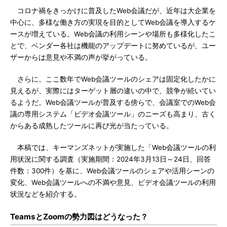
コロナ禍をきっかけに普及したWeb会議だが、近年は大企業を
中心に、多様な働き方の実現を目的としてWeb会議を導入するケ
ースが増えている。Web会議の利用シーンや場所も多様化したこ
とで、ベンダー各社は機能のアップデートに努めているが、ユー
ザーからは意見や不満の声が挙がっている。
さらに、ここ数年でWeb会議ツールのシェアは固定化したかに
見えるが、実際にはターゲット層の違いの中で、競争が続いてい
るようだ。Web会議ツールが普及する傍らで、会議室でのWeb会
議の専用システム「ビデオ会議ツール」のニーズも高まり、古く
からある成熟したツールに再び光が当たっている。
本稿では、キーマンズネットが実施した「Web会議ツールの利
用状況に関する調査（実施期間：2024年3月13日～24日、回答
件数：300件）を基に、Web会議ツールのシェアや活用シーンの
変化、Web会議ツールへの不満や意見、ビデオ会議ツールの利用
状況などを紹介する。
TeamsとZoomの勢力図はどうなった？