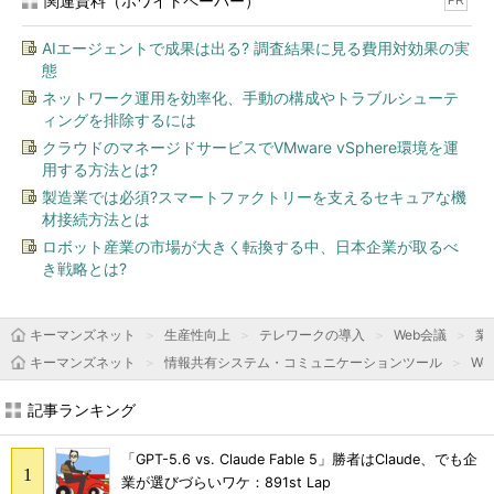
関連資料（ホワイトペーパー）
PR
AIエージェントで成果は出る? 調査結果に見る費用対効果の実
態
ネットワーク運用を効率化、手動の構成やトラブルシューテ
ィングを排除するには
クラウドのマネージドサービスでVMware vSphere環境を運
用する方法とは?
製造業では必須?スマートファクトリーを支えるセキュアな機
材接続方法とは
ロボット産業の市場が大きく転換する中、日本企業が取るべ
き戦略とは?
キーマンズネット
生産性向上
テレワークの導入
Web会議
業
キーマンズネット
情報共有システム・コミュニケーションツール
We
記事ランキング
「GPT-5.6 vs. Claude Fable 5」勝者はClaude、でも企
業が選びづらいワケ：891st Lap