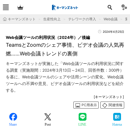
キーマンズネット
生産性向上
テレワークの導入
Web会議
業
2024年4月25日
Web会議ツールの利用状況（2024年）／後編
TeamsとZoomのシェア事情、ビデオ会議の人気再
燃……Web会議トレンドの裏側
キーマンズネットが実施した「Web会議ツールの利用状況に関す
る調査（実施期間：2024年3月13日～24日、回答件数：300件）
を基に、Web会議ツールのシェアや活用シーンの変化、Web会議
ツールへの不満や意見、ビデオ会議ツールの利用状況などを紹介
する。
[キーマンズネット]
PC用表示
関連情報
Share
Post
LINE
Hatena