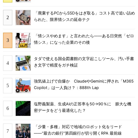
「廃棄するPCからSSDをはぎ取る」コスト高で追い詰め
られた、限界情シスの延命テク
「情シスやめます」と言われたら――ある日突然「ゼロ
情シス」になった企業のその後
タダで使える国会図書館の文字起こしツール、汚い手書
き文字で精度をガチ検証
強気値上げで自爆か ClaudeやGeminiに押され「M365
Copilot」は一人負け？：888th Lap
塩野義製薬、生成AIの正答率を50→90％に 膨大な機
密データをどう最適化した？
「少量・多種」対応で地域のロボット化をリード
――“最古の銀行”第四銀行が切り開くRPA 最前線