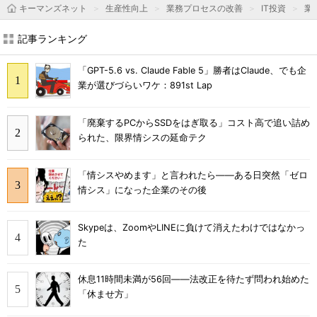
キーマンズネット
生産性向上
業務プロセスの改善
IT投資
業
記事ランキング
「GPT-5.6 vs. Claude Fable 5」勝者はClaude、でも企
業が選びづらいワケ：891st Lap
「廃棄するPCからSSDをはぎ取る」コスト高で追い詰め
られた、限界情シスの延命テク
「情シスやめます」と言われたら――ある日突然「ゼロ
情シス」になった企業のその後
Skypeは、ZoomやLINEに負けて消えたわけではなかっ
た
休息11時間未満が56回――法改正を待たず問われ始めた
「休ませ方」