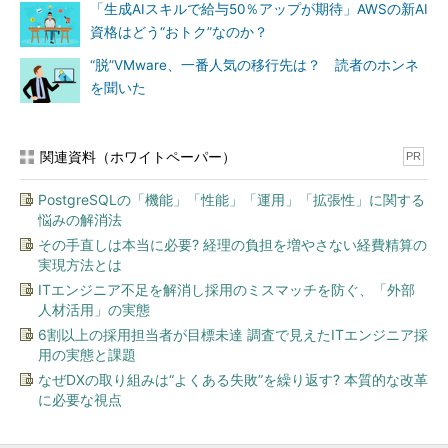
「生成AIスキルで給与50％アップが期待」AWSの新AI
資格はどう“おトク”なのか？
“脱”VMware、一番人気の移行先は？ 読者のホンネ
を聞いた
関連資料（ホワイトペーパー）
PR
PostgreSQLの「機能」「性能」「運用」「拡張性」に関する
悩みの解消法
その手直しは本当に必要? 経理の負担を増やさない経費精算の
実現方法とは
ITエンジニア不足を解消し採用のミスマッチを防ぐ、「外部
人材活用」の実態
6割以上の採用担当者が目標未達 調査で見えたITエンジニア採
用の実態と課題
なぜDXの取り組みは“よくある失敗”を繰り返す? 本質的な改革
に必要な視点