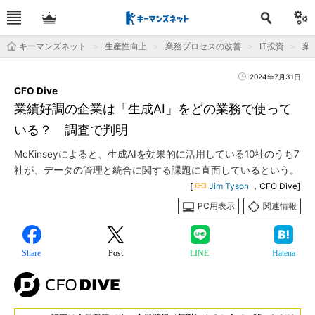
キーマンズネット
生産性向上
業務プロセスの改善
IT投資
業
2024年7月31日
CFO Dive
業績好調の企業は「生成AI」をどの業務で使って
いる？ 調査で判明
McKinseyによると、生成AIを効果的に活用している10社のうち7
社が、データの管理と統合に関する課題に直面しているという。
[
Jim Tyson
，CFO Dive]
PC用表示
関連情報
Share
Post
LINE
Hatena