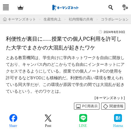
キーマンズネット
生産性向上
社内情報の共有
コラボレーション
2024年8月30日
利便性が裏目に……授業での個人PC利用を許可し
た大学でまさかの大混乱が起きたワケ
とある教育機関は、学生向けに学内ネットワークを自由に開放し
ており、キャンパス内のどこからでも自由にインターネットにア
クセスできるようにしている。授業での個人ノートPCの使用を
許可するなどBYODにも積極的だ。利便性の高い環境を整えられ
ている同大学だが、この環境が原因で学生の間では大混乱が起き
ているという。そのワケとは。
[キーマンズネット]
PC用表示
関連情報
Share
Post
LINE
Hatena