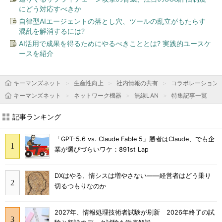
にどう対応すべきか
自律型AIエージェントの落とし穴、ツールの乱立がもたらす
混乱を解消するには?
AI活用で成果を得るためにやるべきこととは? 実践的ユースケ
ースを紹介
キーマンズネット
生産性向上
社内情報の共有
コラボレーション
キーマンズネット
ネットワーク機器
無線LAN
特集記事一覧
記事ランキング
「GPT-5.6 vs. Claude Fable 5」勝者はClaude、でも企
業が選びづらいワケ：891st Lap
DXはやる、情シスは増やさない――経営者はどう乗り
切るつもりなのか
2027年、情報処理技術者試験が刷新 2026年終了の試