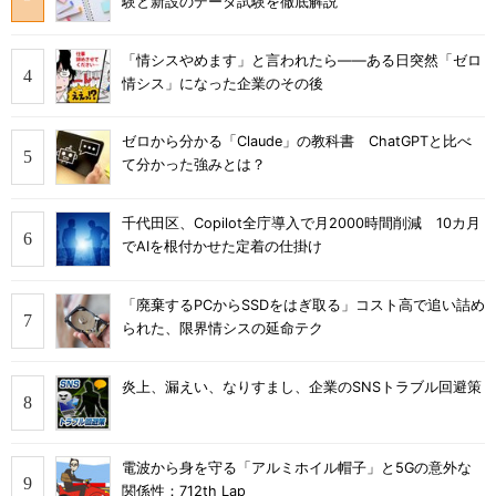
験と新設のデータ試験を徹底解説
「情シスやめます」と言われたら――ある日突然「ゼロ
情シス」になった企業のその後
ゼロから分かる「Claude」の教科書 ChatGPTと比べ
て分かった強みとは？
千代田区、Copilot全庁導入で月2000時間削減 10カ月
でAIを根付かせた定着の仕掛け
「廃棄するPCからSSDをはぎ取る」コスト高で追い詰め
られた、限界情シスの延命テク
炎上、漏えい、なりすまし、企業のSNSトラブル回避策
電波から身を守る「アルミホイル帽子」と5Gの意外な
関係性：712th Lap