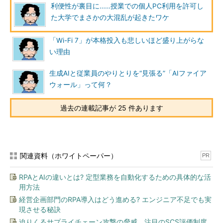
利便性が裏目に……授業での個人PC利用を許可し
た大学でまさかの大混乱が起きたワケ
「Wi-Fi 7」が本格投入も悲しいほど盛り上がらな
い理由
生成AIと従業員のやりとりを“見張る”「AIファイア
ウォール」って何？
過去の連載記事が 25 件あります
関連資料（ホワイトペーパー）
PR
RPAとAIの違いとは? 定型業務を自動化するための具体的な活
用方法
経営企画部門のRPA導入はどう進める? エンジニア不足でも実
現させる秘訣
迫りくるサプライチェーン攻撃の脅威、注目のSCS評価制度