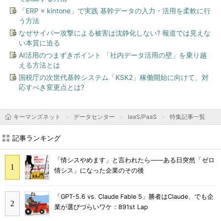
「ERP × kintone」で実践 基幹データの入力・活用を柔軟に行
う方法
なぜサイバー攻撃による被害は沈静化しない? 報道では見えな
い本質に迫る
AI活用のつまずきポイント 「社内データ活用の壁」を乗り越
える方法とは
国税庁の次世代基幹システム「KSK2」稼働開始に向けて、対
応すべき変更点とは?
キーマンズネット
データセンター
IaaS/PaaS
特集記事一覧
記事ランキング
「情シスやめます」と言われたら――ある日突然「ゼロ
情シス」になった企業のその後
「GPT-5.6 vs. Claude Fable 5」勝者はClaude、でも企
業が選びづらいワケ：891st Lap