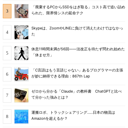
「廃棄するPCからSSDをはぎ取る」コスト高で追い詰め
られた、限界情シスの延命テク
Skypeは、ZoomやLINEに負けて消えたわけではなかっ
た
休息11時間未満が56回――法改正を待たず問われ始めた
「休ませ方」
「C言語はもう言語じゃない」あるプログラマーの主張
が妙に納得できる理由：867th Lap
ゼロから分かる「Claude」の教科書 ChatGPTと比べ
て分かった強みとは？
運搬ロボ、トラックシェアリング……日本の物流は
Amazonを超えるか？