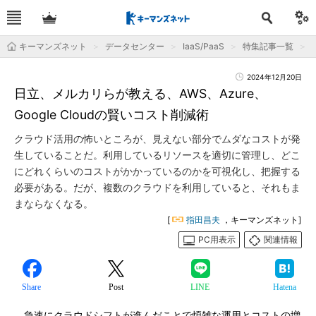
キーマンズネット
データセンター
IaaS/PaaS
特集記事一覧
2024年12月20日
日立、メルカリらが教える、AWS、Azure、
Google Cloudの賢いコスト削減術
クラウド活用の怖いところが、見えない部分でムダなコストが発
生していることだ。利用しているリソースを適切に管理し、どこ
にどれくらいのコストがかかっているのかを可視化し、把握する
必要がある。だが、複数のクラウドを利用していると、それもま
まならなくなる。
[
指田昌夫
，キーマンズネット]
PC用表示
関連情報
Share
Post
LINE
Hatena
急速にクラウドシフトが進んだことで煩雑な運用とコストの増