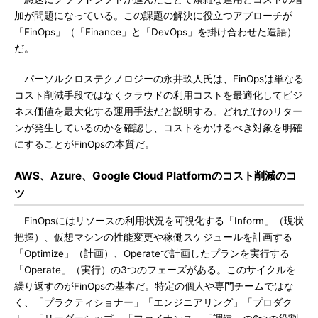
加が問題になっている。この課題の解決に役立つアプローチが
「FinOps」（「Finance」と「DevOps」を掛け合わせた造語）
だ。
パーソルクロステクノロジーの永井玖人氏は、FinOpsは単なる
コスト削減手段ではなくクラウドの利用コストを最適化してビジ
ネス価値を最大化する運用手法だと説明する。どれだけのリター
ンが発生しているのかを確認し、コストをかけるべき対象を明確
にすることがFinOpsの本質だ。
AWS、Azure、Google Cloud Platformのコスト削減のコ
ツ
FinOpsにはリソースの利用状況を可視化する「Inform」（現状
把握）、仮想マシンの性能変更や稼働スケジュールを計画する
「Optimize」（計画）、Operateで計画したプランを実行する
「Operate」（実行）の3つのフェーズがある。このサイクルを
繰り返すのがFinOpsの基本だ。特定の個人や専門チームではな
く、「プラクティショナー」「エンジニアリング」「プロダク