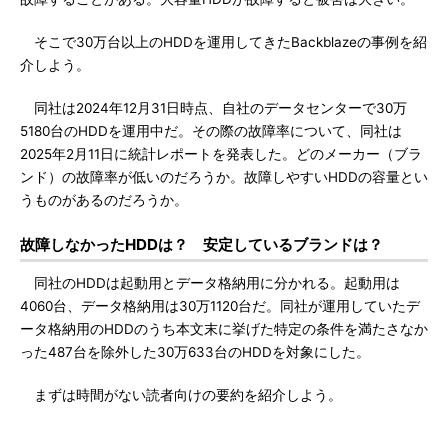
そこで30万台以上のHDDを運用してきたBackblazeの事例を紹
介しよう。
同社は2024年12月31日時点、自社のデータセンターで30万
5180台のHDDを運用中だ。その際の故障率について、同社は
2025年2月11日に統計レポートを発表した。どのメーカー（ブラ
ンド）の故障率が低いのだろうか。故障しやすいHDDの容量とい
うものがあるのだろうか。
故障しなかったHDDは？ 安定しているブランドは？
同社のHDDは起動用とデータ格納用に分かれる。起動用は
4060台、データ格納用は30万1120台だ。同社が運用していたデ
ータ格納用のHDDのうち本文末に挙げた特定の条件を満たさなか
った487台を除外した30万633台のHDDを対象にした。
まずは時間がない読者向けの要約を紹介しよう。