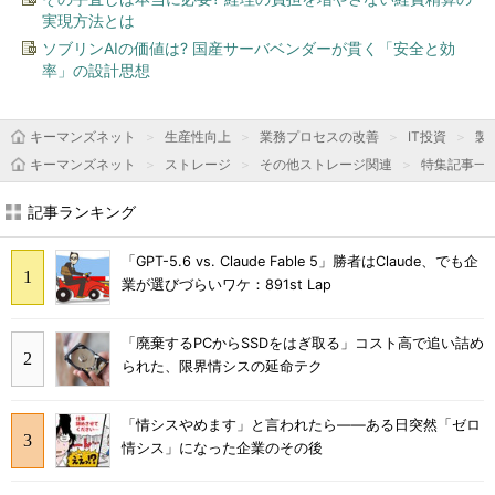
実現方法とは
ソブリンAIの価値は? 国産サーバベンダーが貫く「安全と効
率」の設計思想
キーマンズネット
生産性向上
業務プロセスの改善
IT投資
製
キーマンズネット
ストレージ
その他ストレージ関連
特集記事一
記事ランキング
「GPT-5.6 vs. Claude Fable 5」勝者はClaude、でも企
業が選びづらいワケ：891st Lap
「廃棄するPCからSSDをはぎ取る」コスト高で追い詰め
られた、限界情シスの延命テク
「情シスやめます」と言われたら――ある日突然「ゼロ
情シス」になった企業のその後