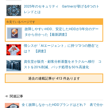
2025年のセキュリティ Gartnerが挙げる6つのト
レンドとは
故障しやすいHDD、安定したHDDが3年分のデー
タから分かった【最新調査】
情シスが「AIエージェント」に持つ“3つの懸念”と
は？ 【調査】
資生堂が販売・顧客分析基盤をオラクルへ移行 コ
ストを20％削減、バッチ処理を50％高速化
過去の連載記事が 413 件あります
関連記事
全く故障しなかったHDDブランドはどれ？ 表で分か