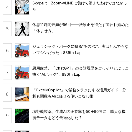
Skypeは、ZoomやLINEに負けて消えたわけではなかっ
た
休息11時間未満が56回――法改正を待たず問われ始めた
「休ませ方」
ジュラシック・パークに映る“あのPC”、実はとんでもな
いマシンだった：889th Lap
悪用厳禁、「ChatGPT」の会話履歴をごっそりとぶっこ
抜く“AIハック”：890th Lap
「Excel×Copilot」で業務をラクにする活用ガイド 分
析も関数もAIに任せる使いこなし術
塩野義製薬、生成AIの正答率を50→90％に 膨大な機
密データをどう最適化した？