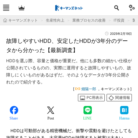
キーマンズネット
生産性向上
業務プロセスの改善
IT投資
製
2025年2月19日
故障しやすいHDD、安定したHDDが3年分のデー
タから分かった【最新調査】
HDDを選ぶ際、容量と価格が重要だ。他にも多数の細かい仕様が
公開されているものの、実際に運用すると故障しやすいもの、故
障しにくいものがあるはずだ。そのようなデータが3年分公開さ
れたので紹介する。
[
畑陽一郎
，キーマンズネット]
PC用表示
関連情報
Share
Post
LINE
Hatena
HDDは可動部がある精密機械だ。衝撃や震動を避けたとしても
故障することがある。大容量HDDが故障すると被害は大きい。