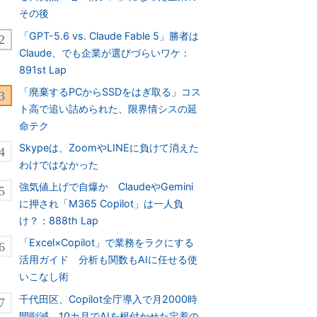
その後
「GPT-5.6 vs. Claude Fable 5」勝者は
Claude、でも企業が選びづらいワケ：
891st Lap
「廃棄するPCからSSDをはぎ取る」コス
ト高で追い詰められた、限界情シスの延
命テク
Skypeは、ZoomやLINEに負けて消えた
わけではなかった
強気値上げで自爆か ClaudeやGemini
に押され「M365 Copilot」は一人負
け？：888th Lap
「Excel×Copilot」で業務をラクにする
活用ガイド 分析も関数もAIに任せる使
いこなし術
千代田区、Copilot全庁導入で月2000時
間削減 10カ月でAIを根付かせた定着の