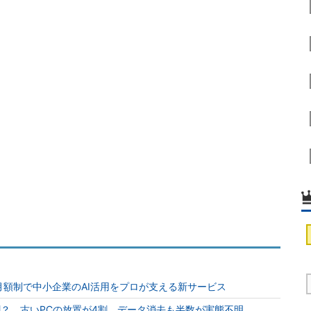
月額制で中小企業のAI活用をプロが支える新サービス
？ 古いPCの放置が4割、データ消去も半数が実態不明