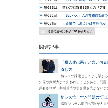
633
情シス担当者330人のリアル
632
「Backlog」のAI業務自
631
大企業でも漏えいは常態化か 
過去の連載記事が 630 件あります
関連記事
「属人化は悪」と言い切る
直し方
情シスの課題としてよく挙がる
知見や判断力まで失われることがある。問題
共有されず、判断基準や引き継ぎ先がないま
情シス忙しすぎ問題の“元
情報システム部門の7割が人員