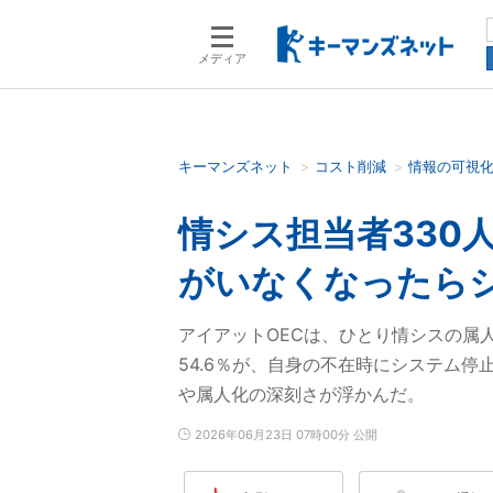
メディア
キーマンズネット
コスト削減
情報の可視
検索語を入力してください
情シス担当者330
がいなくなったら
アイアットOECは、ひとり情シスの属
54.6％が、自身の不在時にシステム
や属人化の深刻さが浮かんだ。
2026年06月23日 07時00分 公開