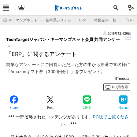
キーマンズネット
基幹系システム
ERP
特集記事一覧
「ERP
2018年12月26日
TechTargetジャパン・キーマンズネット会員 共同アンケー
ト
「ERP」に関するアンケート
簡単なアンケートにご回答いただいた方の中から抽選で10名様に
「Amazonギフト券（3000円分）」をプレゼント。
[ITmedia]
PC用表示
Share
Post
LINE
Hatena
*** 一部省略されたコンテンツがあります。
PC版でご覧くださ
い。
***