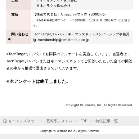
主催
アイティメディア株式会社
日本オラクル株式会社
賞品
【抽選で10名様】Amazonギフト券（3000円分）
※当選対象者は本アンケートに全問回答いただいた方に限らせていただきま
す。
問い合わせ
TechTargetジャパン／キーマンズネットメンバーシップ事務局
先
lg_membership@sml.itmedia.co.jp
※TechTargetジャパンでも同様のアンケートを実施しています。当選者は、
TechTargetジャパンまたはキーマンズネットでご回答いただいた全ての回答
者の中から抽選で選出させていただきます。
※本アンケートは終了しました。
Copyright © ITmedia, Inc. All Rights Reserved.
キーマンズネット
基幹系システム
ERP
特集記事一覧
Copyright © ITmedia Inc. All Rights Reserved.