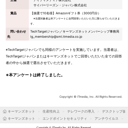
主催
アイティメディア株式会社
サイバーリーズン・ジャパン株式会社
賞品
【抽選で10名様】Amazonギフト券（3000円分）
※当選対象者は本アンケートに全問回答いただいた方に限らせていただきま
す。
問い合わせ
TechTargetジャパン／キーマンズネットメンバーシップ事務局
先
lg_membership@sml.itmedia.co.jp
※TechTargetジャパンでも同様のアンケートを実施しています。当選者は、
TechTargetジャパンまたはキーマンズネットでご回答いただいた全ての回答
者の中から抽選で選出させていただきます。
※本アンケートは終了しました。
Copyright © ITmedia, Inc. All Rights Reserved.
キーマンズネット
生産性向上
テレワークの導入
デスクトップ仮想
キーマンズネット
エンドポイントセキュリティ
アンチウイルス
Copyright © ITmedia Inc. All Rights Reserved.