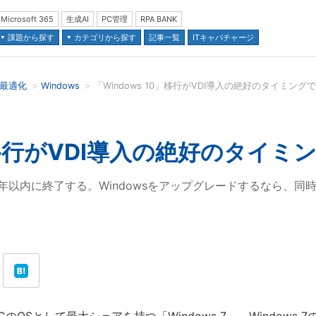
Microsoft 365
生成AI
PC管理
RPA BANK
課題から探す
カテゴリから探す
記事一覧
ITキャパチャージ
の最適化
Windows
「Windows 10」移行がVDI導入の絶好のタイミ
並び順：
0」移行がVDI導入の絶好のタイ
トが1年以内に終了する。Windowsをアップグレードするなら、