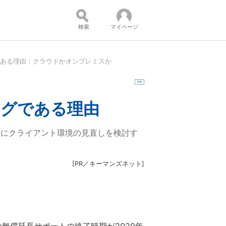
検索
マイページ
ングである理由：クラウドかオンプレミスか
コンテンツ：
ミングである理由
同時にクライアント環境の見直しを検討す
[
PR／キーマンズネット
]