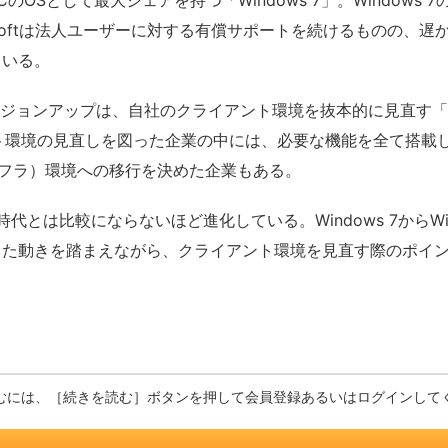
Sとして最大シェアを持つ「Windows 7」。Windows 
osoftは法人ユーザーに対する有償サポートを続けるものの、遅かれ
ている。
へのバージョンアップは、自社のクライアント環境を抜本的に見直す「
イアント環境の見直しを図った企業の中には、必要な機能を全て搭
ンフラ）環境への移行を決めた企業もある。
P時代とは比較にならないほど進化している。Windows 7からWi
た動きを踏まえながら、クライアント環境を見直す際のポイン
むには、［続きを読む］ボタンを押して会員登録あるいはログインして