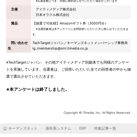
※応募多数につき、早期に締め切らせていただく場合がございます。
主催
アイティメディア株式会社
日本オラクル株式会社
賞品
【抽選で10名様】Amazonギフト券（3000円分）
※当選対象者は本アンケートに全問回答いただいた方に限らせていただきま
す。
問い合わせ
TechTargetジャパン／キーマンズネットメンバーシップ事務局
先
lg_membership@sml.itmedia.co.jp
※TechTargetジャパン、その他アイティメディア別媒体でも同様のアンケー
トを実施しています。当選者は、ご回答いただいた全ての回答者の中から抽
選で選出させていただきます。
※本アンケートは終了しました。
Copyright © ITmedia, Inc. All Rights Reserved.
キーマンズネット
基幹系システム
ERP
特集記事一覧