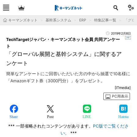
キーマンズネット
基幹系システム
ERP
特集記事一覧
「グロ
2019年2月8日
TechTargetジャパン・キーマンズネット会員 共同アンケー
ト
「グローバル展開と基幹システム」に関するア
ンケート
簡単なアンケートにご回答いただいた方の中から抽選で10名様に
「Amazonギフト券（3000円分）」をプレゼント。
[ITmedia]
PC用表示
Share
Post
LINE
Hatena
*** 一部省略されたコンテンツがあります。
PC版でご覧くださ
い。
***