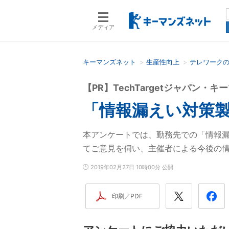
メディア
キーマンズネット
生産性向上
テレワーク
検索語を入力してください
【PR】TechTargetジャパン
「情報漏えい対策
本アンケートでは、勤務先での「情報
てご意見を伺い、主催者による今後の
2019年02月27日 10時00分 公開
印刷／PDF