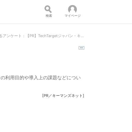
検索
マイページ
「情報漏えい対策製品」に関するアンケート：【PR】TechTargetジャパン・キーマンズネット会員 共同アンケート
コンテンツ：
その利用目的や導入上の課題などについ
[
PR／キーマンズネット
]