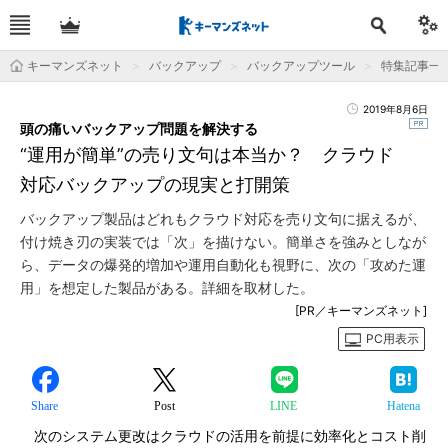
キーマンズネット
バックアップ
バックアップツール
特集記事一
2019年8月6日
頭の痛いバックアップ問題を解決する
“運用が簡単”の売り文句は本当か？ クラウド
対応バックアップの現実と打開策
バックアップ製品はどれもクラウド対応を売り文句に据えるが、
付け焼き刃の実装では「次」を描けない。簡単さを強みとしなが
ら、データの爆発的増加や運用自動化も視野に、次の「攻めた運
用」を想定した製品がある。詳細を取材した。
[PR／キーマンズネット]
PC用表示
Share
Post
LINE
Hatena
次のシステム更改はクラウドの活用を前提に効率化とコスト削