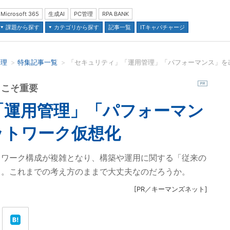
Microsoft 365
生成AI
PC管理
RPA BANK
課題から探す
カテゴリから探す
記事一覧
ITキャパチャージ
管理
特集記事一覧
並び順：
らこそ重要
「運用管理」「パフォーマン
ットワーク仮想化
トワーク構成が複雑となり、構築や運用に関する「従来の
る。これまでの考え方のままで大丈夫なのだろうか。
[
PR／キーマンズネット
]