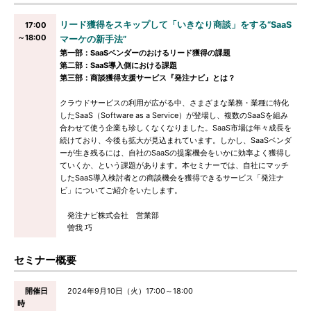
リード獲得をスキップして「いきなり商談」をする“SaaS
17:00
～18:00
マーケの新手法”
第一部：SaaSベンダーのおけるリード獲得の課題
第二部：SaaS導入側における課題
第三部：商談獲得支援サービス『発注ナビ』とは？
クラウドサービスの利用が広がる中、さまざまな業務・業種に特化
したSaaS（Software as a Service）が登場し、複数のSaaSを組み
合わせて使う企業も珍しくなくなりました。SaaS市場は年々成長を
続けており、今後も拡大が見込まれています。しかし、SaaSベンダ
ーが生き残るには、自社のSaaSの提案機会をいかに効率よく獲得し
ていくか、という課題があります。本セミナーでは、自社にマッチ
したSaaS導入検討者との商談機会を獲得できるサービス「発注ナ
ビ」についてご紹介をいたします。
発注ナビ株式会社 営業部
曽我 巧
セミナー概要
開催日
2024年9月10日（火）17:00～18:00
時