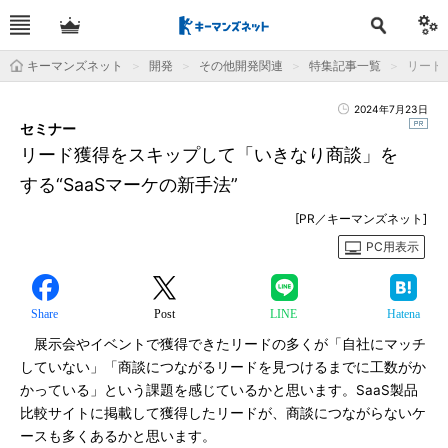
キーマンズネット
開発
その他開発関連
特集記事一覧
リード
2024年7月23日
セミナー
リード獲得をスキップして「いきなり商談」を
する“SaaSマーケの新手法”
[PR／キーマンズネット]
PC用表示
Share
Post
LINE
Hatena
展示会やイベントで獲得できたリードの多くが「自社にマッチ
していない」「商談につながるリードを見つけるまでに工数がか
かっている」という課題を感じているかと思います。SaaS製品
比較サイトに掲載して獲得したリードが、商談につながらないケ
ースも多くあるかと思います。