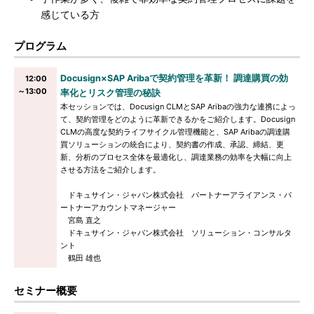
感じている方
プログラム
Docusign×SAP Aribaで契約管理を革新！ 調達購買の効
12:00
～13:00
率化とリスク管理の秘訣
本セッションでは、Docusign CLMとSAP Aribaの強力な連携によっ
て、契約管理をどのように革新できるかをご紹介します。Docusign
CLMの高度な契約ライフサイクル管理機能と、SAP Aribaの調達購
買ソリューションの統合により、契約書の作成、承認、締結、更
新、分析のプロセス全体を最適化し、調達業務の効率を大幅に向上
させる方法をご紹介します。
ドキュサイン・ジャパン株式会社 パートナーアライアンス・パ
ートナーアカウントマネージャー
宮島 直之
ドキュサイン・ジャパン株式会社 ソリューション・コンサルタ
ント
鶴田 雄也
セミナー概要