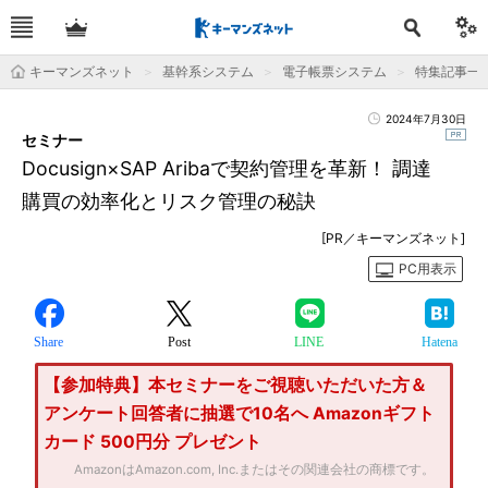
キーマンズネット
基幹系システム
電子帳票システム
特集記事一
2024年7月30日
セミナー
Docusign×SAP Aribaで契約管理を革新！ 調達
購買の効率化とリスク管理の秘訣
[PR／キーマンズネット]
PC用表示
Share
Post
LINE
Hatena
【参加特典】本セミナーをご視聴いただいた方＆
アンケート回答者に抽選で10名へ Amazonギフト
カード 500円分 プレゼント
AmazonはAmazon.com, Inc.またはその関連会社の商標です。