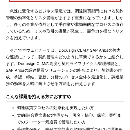
急速に変化するビジネス環境では、調達購買部門における契約
管理の効率化とリスク管理がますます重要になっています。しか
し、多くの企業が依然として手作業や非効率的なプロセスに依存
しているため、ミスや取引の遅延が発生し、競争力を損なうリス
クを抱えています。
そこで本ウェビナーでは、Docusign CLMとSAP Aribaの強力
な連携によって、契約管理をどのように革新できるかをご紹介し
ます。Docusign CLMの高度な契約ライフサイクル管理機能と、
SAP Aribaの調達購買ソリューションの統合により、契約書の作
成、承認、締結、更新、分析のプロセス全体を最適化し、調達業
務の効率を大幅に向上させる方法をお伝えします。
こんな課題を抱える方におすすめ
調達購買プロセスの効率化を実現したい方
契約書(合意文書)の準備から、署名・捺印、保管、実行ま
でのフローを一気通貫で管理したい方
手作業が多く、複雑で非効率な契約管理プロセスに課題を