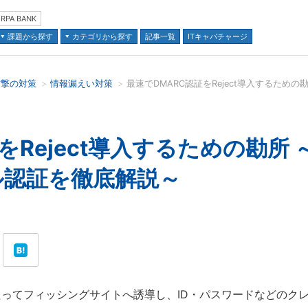
RPA BANK
課題から探す
カテゴリから探す
記事一覧
ITキャパチャージ
攻撃の対策
情報漏えい対策
並び順：
をReject導入するための勘所
ル認証を徹底解説～
ってフィッシングサイトへ誘導し、ID・パスワードなどのク