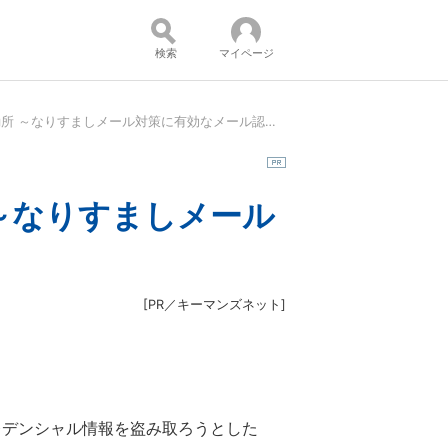
検索
マイページ
最速でDMARC認証をReject導入するための勘所 ～なりすましメール対策に有効なメール認証を徹底解説～：セミナー
コンテンツ：
 ～なりすましメール
[
PR／キーマンズネット
]
レデンシャル情報を盗み取ろうとした