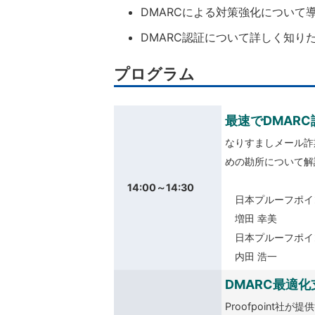
DMARCによる対策強化について
DMARC認証について詳しく知り
プログラム
最速でDMARC
なりすましメール詐
めの勘所について解
14:00～14:30
日本プルーフポイン
増田 幸美
日本プルーフポイ
内田 浩一
DMARC最適
Proofpoint社