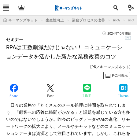
キーマンズネット
生産性向上
業務プロセスの改善
RPA
RP
2024年10月18日
セミナー
RPAは工数削減だけじゃない！ コミュニケーシ
ョンデータを活かした新たな業務改善のコツ
[PR／キーマンズネット]
PC用表示
Share
Post
LINE
Hatena
日々の業務で「たくさんのメール処理に時間を取られてしま
う」「顧客への応答に時間がかかる」と課題を感じている方も多
いのではないでしょうか。昨今のビッグデータやAIの進化、リモ
ートワークの拡大により、メールやチャットなどのコミュニケー
ションデータは資源として注目されています。しかし、これらを