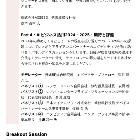
クロサービス技術、AIエッジ技術、今後の展望などについてお話いただ
きます。
株式会社AXSEED 代表取締役社長
森本 茂幸 氏
Part 4：AIビジネス活用2024 - 2025・期待と課題
2024年の締めくくりとして、AIの現在を振り返りつつ、2025年への課
題についてレノボとアライアンスパートナーのエグゼクティブが熱く語
り合うパネルディスカッションを行います。日経BP総合研究所の望月洋
介氏をモデレーターに迎え、テクノロジーの最先端をリードする各社か
ら提供される視点や知見をお楽しみください。
モデレーター
日経BP総合研究所 エグゼクティブフェロー 望月 洋
介 氏
パネリスト①
レノボ・ジャパン合同会社 執行役員副社長 安田 稔
パネリスト②
レノボ・エンタープライズ・ソリューションズ合同会
社 代表取締役社長 多田 直哉
パネリスト③
日本マイクロソフト株式会社 業務執行役員 デバイス
パートナーセールス事業本部長 佐藤 久 氏
パネリスト④
エヌビディア合同会社 エンタープライズ事業本部 事
業本部長 井﨑 武士 氏
Breakout Session