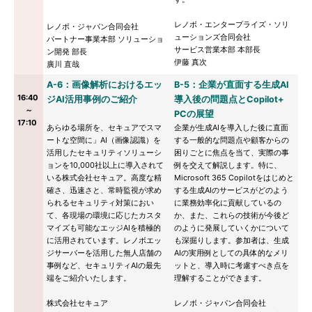
レノボ・エンタープライズ・ソリ
レノボ・ジャパン合同会社
ューションズ合同会社
パートナー事業本部 ソリューショ
サービス営業本部 本部長
ン開発 部長
伊藤 真次
廣川 直哉
A-6：画像解析におけるエッ
B-5：企業が直面する生成AI
16:40
ジAI活用事例のご紹介
導入後の問題点とCopilot+
～
PCの展望
17:10
あらゆる場所を、セキュアでスマ
企業が生成AIを導入した後に直面
ートな空間に」AI（画像認識）を
する一般的な問題点や顧客からの
活用したセキュリティソリューシ
困りごとに焦点を当て、実際の事
ョンを10,000社以上に導入されて
例を交えて解説します。特に、
いる株式会社セキュア。高度な精
Microsoft 365 Copilotをはじめと
確さ、迅速さと、常時監視が求め
する生成AIのサービスがどのよう
られるセキュリティ対策におい
に業務効率化に貢献しているの
て、各現場の環境に応じたカスタ
か、また、これらの技術が今後ど
マイズも可能なエッジAIを積極的
のように発展していくかについて
に活用されています。レノボエッ
も深掘りします。参加者は、生成
ジサーバーを活用した無人店舗の
AIの実用例としての具体的なメリ
事例など、セキュリティAIの最先
ットと、導入時に考慮すべき点を
端をご紹介いたします。
理解することができます。
株式会社セキュア
レノボ・ジャパン合同会社