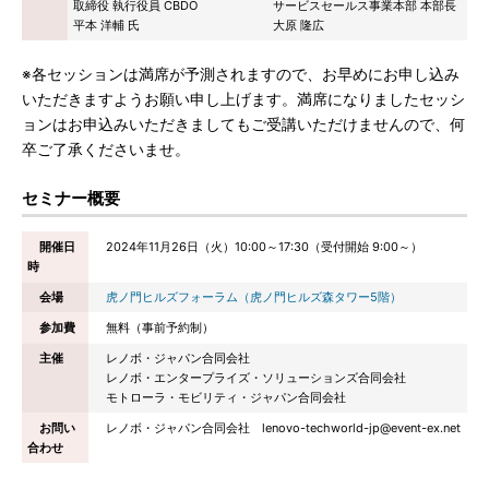
取締役 執行役員 CBDO
サービスセールス事業本部 本部長
平本 洋輔 氏
大原 隆広
※各セッションは満席が予測されますので、お早めにお申し込み
いただきますようお願い申し上げます。満席になりましたセッシ
ョンはお申込みいただきましてもご受講いただけませんので、何
卒ご了承くださいませ。
セミナー概要
開催日
2024年11月26日（火）10:00～17:30（受付開始 9:00～）
時
会場
虎ノ門ヒルズフォーラム（虎ノ門ヒルズ森タワー5階）
参加費
無料（事前予約制）
主催
レノボ・ジャパン合同会社
レノボ・エンタープライズ・ソリューションズ合同会社
モトローラ・モビリティ・ジャパン合同会社
お問い
レノボ・ジャパン合同会社 lenovo-techworld-jp@event-ex.net
合わせ