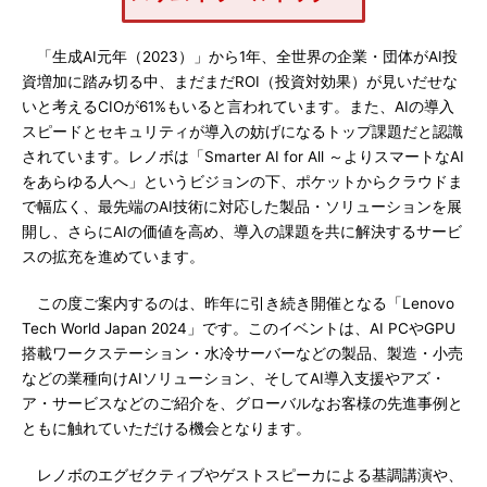
「生成AI元年（2023）」から1年、全世界の企業・団体がAI投
資増加に踏み切る中、まだまだROI（投資対効果）が見いだせな
いと考えるCIOが61%もいると言われています。また、AIの導入
スピードとセキュリティが導入の妨げになるトップ課題だと認識
されています。レノボは「Smarter AI for All ～よりスマートなAI
をあらゆる人へ」というビジョンの下、ポケットからクラウドま
で幅広く、最先端のAI技術に対応した製品・ソリューションを展
開し、さらにAIの価値を高め、導入の課題を共に解決するサービ
スの拡充を進めています。
この度ご案内するのは、昨年に引き続き開催となる「Lenovo
Tech World Japan 2024」です。このイベントは、AI PCやGPU
搭載ワークステーション・水冷サーバーなどの製品、製造・小売
などの業種向けAIソリューション、そしてAI導入支援やアズ・
ア・サービスなどのご紹介を、グローバルなお客様の先進事例と
ともに触れていただける機会となります。
レノボのエグゼクティブやゲストスピーカによる基調講演や、