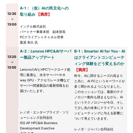
A-1：（仮）AIの民主化への
12:30
取り組み
【満席】
～
13:00
インテル株式会社
パートナー事業本部 副本部長
PCクライアントチャネル管掌
栗原 和久 氏
A-2：Lenovo HPC&AIサーバ
B-1：Smarter AI for You - AI
13:20
ー製品アップデート
はクライアントコンピューテ
～
ィング体験をどう変えるのか
13:50
LenovoのAIとHPCワークロード処
【満席】
理に最適な、水冷サーバーや８
昨今、AIに関するニーズの高まり
way GPU・アクセラレータ機など
と共に、AI PCというキーワードが
サーバー関連製品の最新情報をお
多く聞かれるようになりました。
届けいたします。
このセッションでは、最新のテク
ノロジー動向も踏まえながら、AI
というテクノロジーが今日、そし
て少し先の未来にクライアントコ
レノボ・エンタープライズ・ソリ
ンピューティングに与える影響に
ューションズ合同会社
ついて考えていきます。
ISG AP HPC&AI Business
Development Exective
レノボ・ジャパン合同会社