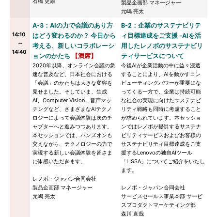
石橋 史康
製品企画部 マネージャー
元嶋 亮太
A-3：AIの力で会議のあり方
B-2：企業のサステナビリテ
14:10
はどう変わるのか？ 今日から
ィ目標達成をご支援 -AIを活
～
考える、新しいコラボレーシ
用したレノボのサステナビリ
14:40
ョンのかたち
【満席】
ティサービスについて
2020年以降、オンライン会議の急
今後AIが企業活動の中に益々浸透
速な普及など、日本社会における
することにより、AIを動かすコン
「会議」のかたちは大きな変容を
ピューティングパワーが重要にな
見せました。そしていま、生成
ってくる一方で、企業は持続可能
AI、Computer Vision、音声マッ
な社会の実現に向けたサステナビ
チングなど、さまざまなAIテクノ
リティ戦略も同時に考慮すること
ロジーによって会議体験は次のチ
が求められています。本セッショ
ャプターへと進みつつあります。
ンではレノボが提供するサステナ
本セッションでは、ハンズオンも
ビリティサービスおよびお客様の
交えながら、テクノロジーの力で
サステナビリティ目標達成をご支
実現する新しい会議体験を皆さま
援するLenovoの独自AIツール
に体感いただきます。
「LISSA」についてご紹介をいたし
ます。
レノボ・ジャパン合同会社
製品企画部 マネージャー
レノボ・ジャパン合同会社
元嶋 亮太
サービスセールス事業本部 サービ
スプロダクトマーケティング部
森川 直哉