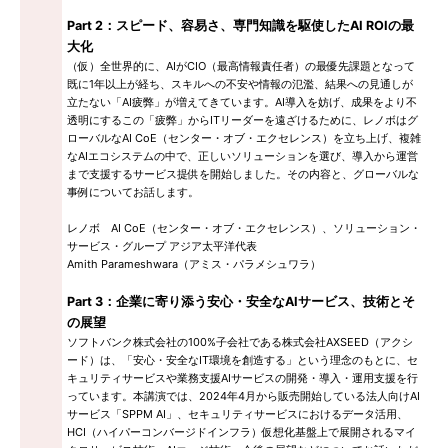
Part 2：スピード、容易さ、専門知識を駆使したAI ROIの最
大化
（仮）全世界的に、AIがCIO（最高情報責任者）の最優先課題となって
既に1年以上が経ち、スキルへの不安や情報の氾濫、結果への見通しが
立たない「AI疲弊」が増えてきています。AI導入を妨げ、成果をより不
透明にするこの「疲弊」からITリーダーを遠ざけるために、レノボはグ
ローバルなAI CoE（センター・オブ・エクセレンス）を立ち上げ、複雑
なAIエコシステムの中で、正しいソリューションを選び、導入から運営
まで支援するサービス提供を開始しました。その内容と、グローバルな
事例についてお話します。
レノボ AI CoE（センター・オブ・エクセレンス）、ソリューション・
サービス・グループ アジア太平洋代表
Amith Parameshwara（アミス・パラメシュワラ）
Part 3：企業に寄り添う安心・安全なAIサービス、技術とそ
の展望
ソフトバンク株式会社の100%子会社である株式会社AXSEED（アクシ
ード）は、「安心・安全なIT環境を創造する」という理念のもとに、セ
キュリティサービスや業務支援AIサービスの開発・導入・運用支援を行
っています。本講演では、2024年4月から販売開始している法人向けAI
サービス「SPPM AI」、セキュリティサービスにおけるデータ活用、
HCI（ハイパーコンバージドインフラ）仮想化基盤上で展開されるマイ