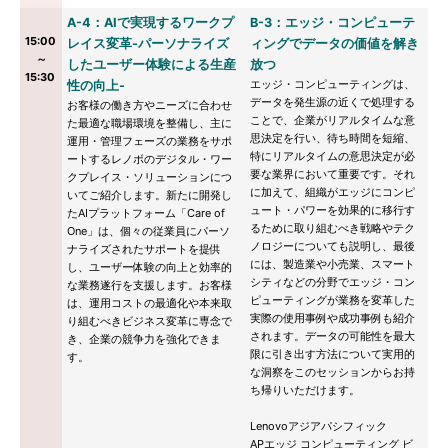
A-4：AIで実現するワークプ
B-3：エッジ・コンピューテ
15:00
レイス変革-パーソナライズ
ィングでデータの価値を解き
～
したユーザー体験による生産
放つ
15:30
エッジ・コンピューティングは、
性の向上-
データを発生源の近くで処理する
お客様の働き方やニーズに合わせ
ことで、企業がリアルタイムな意
た最適な職場環境を整備し、主に
思決定を行い、待ち時間を短縮、
運用・管理フェーズの業務をサポ
特にリアルタイムの意思決定が必
ートするレノボのデジタル・ワー
要な業界において重要です。それ
クプレイス・ソリューションにつ
に加えて、組織がエッジにコンピ
いてご紹介します。新たに開発し
ュート・パワーを効果的に移行す
たAIプラットフォーム「Care of
るために取り組むべき戦略やテク
One」は、個々の従業員にパーソ
ノロジーについても説明し、最後
ナライズされたサポートを提供
には、製造業や小売業、スマート
し、ユーザー体験の向上と効率的
シティなどの分野でエッジ・コン
な業務遂行を支援します。お客様
ピューティングが業務を変革した
は、運用コストの最適化や本来取
実際の使用事例や成功事例も紹介
り組むべきビジネス変革に専念で
されます。データの可能性を最大
き、企業の競争力を強化できま
限に引き出す方法について実用的
す。
な洞察をこのセッションからお持
ち帰りいただけます。
Lenovoアジアパシフィック
APエッジ コンピューティング ビ