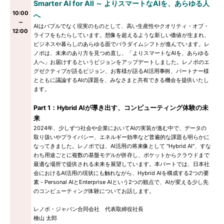
Smarter AI for All ～ よりスマートなAIを、あらゆる人
10:00
へ
～
AIはバブルでなく現実のものとして、高い生産性やクオリティ・オブ・
12:00
ライフをもたらしています。想像を超えるような新しい価値が生まれ、
ビジネスや暮らしのあらゆる面でパラダイムシフトが進んでいます。レ
ノボは、未来のあり方を見つめ直し、「よりスマートなAIを、あらゆる
人へ」お届けするというビジョンをアップデートしました。レノボのエ
グゼクティブが語るビジョン、お客様が語るAI活用事例、パートナー様
とともに議論するAIの課題を、みなさまと共有できる機会を提供いたし
ます。
Part 1：Hybrid AIが導き出す、コンピューティング体験の未
来
2024年、少しずつ社会や企業においてAIの実装が進む中で、データの
取り扱いやプライバシー、エネルギー効率など普遍的な課題も明らかに
なってきました。レノボでは、AI活用の将来像として "Hybrid AI"、すな
わち用途ごとに複数の基盤モデルが併存し、ポケットからクラウドまで
最適な場所で提供される未来を展望しています。本パートでは、日本社
会におけるAI活用の現状にも触れながら、Hybrid AIを構成する2つの要
素 - Personal AIとEnterprise AIという2つの観点で、AIが変える少し先
のコンピューティング体験についてお話します。
レノボ・ジャパン合同会社 代表取締役社長
檜山 太郎