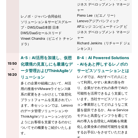
ジネス デベロップメント マネージ
ャー
Pieno Lee（ピエノ リー）
レノボ・ジャパン合同会社
Lenovoアジアパシフィック
ソリューション＆サービスグルー
APエッジ コンピューティング ビ
プ・DWS/DaaS本部 日本
ジネス デベロップメント マネージ
DWS/DaaSセールスリード
ャー
Vineet Chandra（ビニイト チャン
Richard Jenkins（リチャード ジェ
ドラ）
ンキンス）
A-5：AI活用を加速し、仮想
B-4：AI Powered Solutions
15:50
化環境の見直しにも最適なデ
‐ AIをあと押しするレノボの
～
ータ管理およびThinkAgileソ
サービスソリューションとは
16:20
レノボでは、AIがすべての人にと
リューション
って利用しやすい未来の形を作
多くの企業や組織において、AI活
り、企業がそれぞれの条件でAIの
用の推進やVMwareライセンス体
可能性を活用できるよう支援して
系の変更をきっかけとして仮想化
います。当社サービスソリューシ
プラットフォームを見直されてい
ョン事業部としてどのようなご支
ます。本セッションでは、Lenovo
援を提供できるか、As-a-Service
のデータ管理ソリューションや
モデルと高度なインフラを通じて
ThinkAgileソリューションがどの
AIの導入を合理化しAI戦略を簡素
ようにお客様を支援できるのかに
化し企業全体の持続可能性を促進
ついてその概要をご紹介いたしま
するお手伝いをさせていただきま
す。
す。