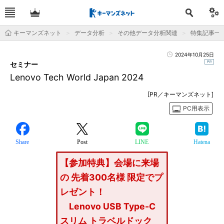
キーマンズネット
データ分析
その他データ分析関連
特集記事一
2024年10月25日
セミナー
Lenovo Tech World Japan 2024
[PR／キーマンズネット]
PC用表示
Share
Post
LINE
Hatena
【参加特典】会場に来場
の 先着300名様 限定でプ
レゼント！
Lenovo USB Type-C
スリム トラベルドック