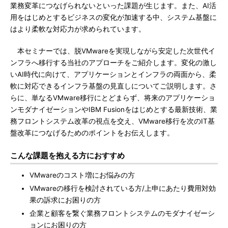
業務変革につなげられないといった課題が生じます。また、AI活
用をはじめとするビジネスの変化が加速する中、システム基盤に
はより柔軟な対応力が求められています。
本セミナーでは、脱VMwareを実現しながら安定した次世代イ
ンフラへ移行する当社のアプローチをご紹介します。変化の激し
いAI時代に向けて、アプリケーションとインフラの両面から、柔
軟に対応できるインフラ基盤の見直しについてご説明します。さ
らに、単なるVMware移行にとどまらず、将来のアプリケーショ
ンモダナイゼーションやIBM Fusionをはじめとする最新技術、業
務フロントシステム改革の視点を交え、VMware移行を次のIT基
盤改革につなげるためのポイントをお伝えします。
こんな課題を抱える方におすすめ
VMwareのコスト増にお悩みの方
VMwareの移行を検討されている方/上申にあたり費用対効
果の訴求にお困りの方
企業と顧客を繋ぐ業務フロントシステムのモダナイゼーシ
ョンにお困りの方