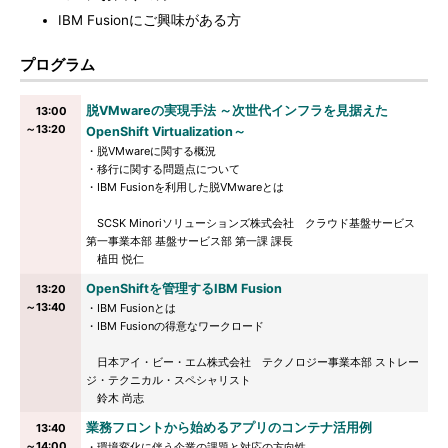
IBM Fusionにご興味がある方
プログラム
脱VMwareの実現手法 ～次世代インフラを見据えた
13:00
～13:20
OpenShift Virtualization～
・脱VMwareに関する概況
・移行に関する問題点について
・IBM Fusionを利用した脱VMwareとは
SCSK Minoriソリューションズ株式会社 クラウド基盤サービス
第一事業本部 基盤サービス部 第一課 課長
植田 悦仁
OpenShiftを管理するIBM Fusion
13:20
～13:40
・IBM Fusionとは
・IBM Fusionの得意なワークロード
日本アイ・ビー・エム株式会社 テクノロジー事業本部 ストレー
ジ・テクニカル・スペシャリスト
鈴木 尚志
業務フロントから始めるアプリのコンテナ活用例
13:40
～14:00
・環境変化に伴う企業の課題と対応の方向性