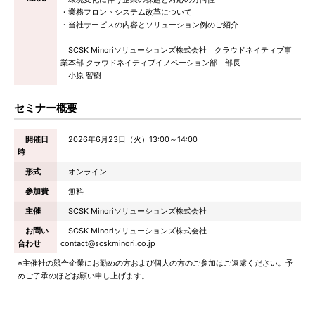
・業務フロントシステム改革について
・当社サービスの内容とソリューション例のご紹介
SCSK Minoriソリューションズ株式会社 クラウドネイティブ事
業本部 クラウドネイティブイノベーション部 部長
小原 智樹
セミナー概要
開催日
2026年6月23日（火）13:00～14:00
時
形式
オンライン
参加費
無料
主催
SCSK Minoriソリューションズ株式会社
お問い
SCSK Minoriソリューションズ株式会社
合わせ
contact@scskminori.co.jp
※主催社の競合企業にお勤めの方および個人の方のご参加はご遠慮ください。予
めご了承のほどお願い申し上げます。