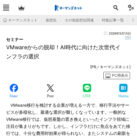
キーマンズネット
仮想化
その他仮想化関連
特集記事一覧
V
2026年5月13日
セミナー
VMwareからの脱却！AI時代に向けた次世代イ
ンフラの選択
[PR／キーマンズネット]
PC用表示
Share
Post
LINE
Hatena
VMware移行を検討する企業が増える一方で、移行手法やサー
ビスが多様化し、最適な選択が難しくなっています。一般的な
VMware移行では、仮想基盤の置き換えといったインフラ領域に
注目が集まりがちです。しかし、インフラだけに焦点をあてた移
行では、十分な費用対効果が得られない、またシステムの刷新を