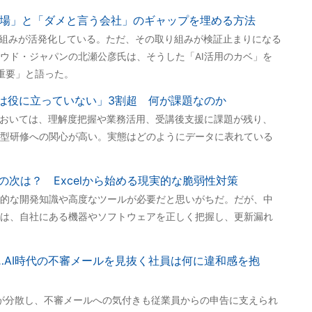
たい現場」と「ダメと言う会社」のギャップを埋める方法
取り組みが活発化している。ただ、その取り組みが検証止まりになる
ウド・ジャパンの北瀬公彦氏は、そうした「AI活用のカベ」を
重要」と語った。
修は役に立っていない」3割超 何が課題なのか
においては、理解度把握や業務活用、受講後支援に課題が残り、
型研修への関心が高い。実態はどのようにデータに表れている
の次は？ Excelから始める現実的な脆弱性対策
的な開発知識や高度なツールが必要だと思いがちだ。だが、中
は、自社にある機器やソフトウェアを正しく把握し、更新漏れ
…AI時代の不審メールを見抜く社員は何に違和感を抱
段が分散し、不審メールへの気付きも従業員からの申告に支えられ