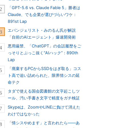
「GPT-5.6 vs. Claude Fable 5」勝者は
Claude、でも企業が選びづらいワケ：
891st Lap
エバンジェリスト・みのるん氏が解説
「自前のAIエージェント」爆速開発術
悪用厳禁、「ChatGPT」の会話履歴をご
っそりとぶっこ抜く“AIハック”：890th
Lap
「廃棄するPCからSSDをはぎ取る」コス
ト高で追い詰められた、限界情シスの延
命テク
タダで使える国会図書館の文字起こしツ
ール、汚い手書き文字で精度をガチ検証
Skypeは、ZoomやLINEに負けて消えた
わけではなかった
「情シスやめます」と言われたら――あ