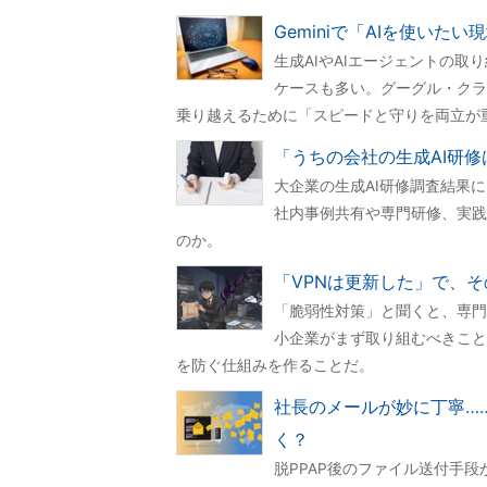
Geminiで「AIを使い
生成AIやAIエージェントの
ケースも多い。グーグル・クラ
乗り越えるために「スピードと守りを両立が
「うちの会社の生成AI研
大企業の生成AI研修調査結果
社内事例共有や専門研修、実践
のか。
「VPNは更新した」で、そ
「脆弱性対策」と聞くと、専門
小企業がまず取り組むべきこと
を防ぐ仕組みを作ることだ。
社長のメールが妙に丁寧…
く？
脱PPAP後のファイル送付手