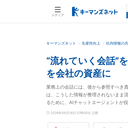
メディア
キーマンズネット
生産性向上
社内情報の
検索語を入力してください
“流れていく会話”
を会社の資産に
業務上の会話には、後から参照すべき
は、こうした情報が整理されないまま
るために、AIチャットエージェントが
2026年06月26日 07時00分 公開