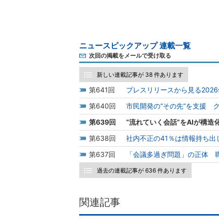
ニュースピックアップ 連載一覧
次回の掲載をメールで受け取る
新しい連載記事が 38 件あります
641
プレスリリースから見る2026
640
市民開発の“その先”を支援 
639
“流れていく会話”をAIが構
638
社内不正の41％は情報持ち
637
「会議多過ぎ問題」の正体 
過去の連載記事が 636 件あります
関連記事