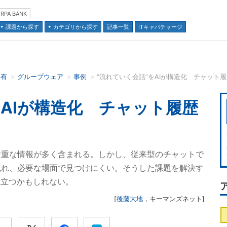
RPA BANK
課題から探す
カテゴリから探す
記事一覧
ITキャパチャージ
共有
グループウェア
事例
“流れていく会話”をAIが構造化 チャット
並び順：
をAIが構造化 チャット履歴
貴重な情報が多く含まれる。しかし、従来型のチャットで
流れ、必要な場面で見つけにくい。そうした課題を解決す
役立つかもしれない。
[
後藤大地
，
キーマンズネット
]