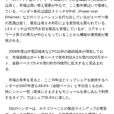
は高く、市場は買い替え需要が中心で、ここ数年横ばいで推移し
ている。ベンダー各社は認証スイッチやPoE（Power over
Ethernet）などのソリューションを打ち出しているがユーザー側
の意識は低く、最近は省エネ対応による差別化も図られている。
L3スイッチは10万円を切る製品も登場しているが、コアネット
ワーク系での導入が中心となっていることから機能や運用面が重
視される。
2008年度はIP電話端末などPC以外の接続端末が増加してお
り、市場規模はポート数ベースで前年対比4.2％増の2520万ポー
ト、金額ベースで5.4％増の約1519億円に拡大すると見込まれ
る。
市場占有率を見ると、ここ10年ほどトップシェアを維持するベ
ンダーが2007年度も48.9％（金額ベース）と半分近くを占め、
特にシャシー型（筐体にさまざまなモジュールを差し込んで利用
するタイプ）ではシェア55.9％に達した。
2位のベンダーは、カテゴリーごとの製品ラインアップが豊富