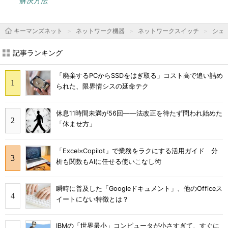
解決方法
キーマンズネット
ネットワーク機器
ネットワークスイッチ
シェ
記事ランキング
「廃棄するPCからSSDをはぎ取る」コスト高で追い詰め
られた、限界情シスの延命テク
休息11時間未満が56回――法改正を待たず問われ始めた
「休ませ方」
「Excel×Copilot」で業務をラクにする活用ガイド 分
析も関数もAIに任せる使いこなし術
瞬時に普及した「Googleドキュメント」、他のOfficeス
イートにない特徴とは？
IBMの「世界最小」コンピュータが小さすぎて、すぐに