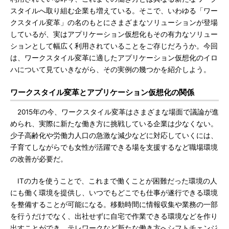
スタイルへ取り組む企業も増えている。そこで、いわゆる「ワー
クスタイル変革」の名のもとにさまざまなソリューションが登場
しているが、実はアプリケーション仮想化もその有力なソリュー
ションとして幅広く利用されていることをご存じだろうか。今回
は、ワークスタイル変革に適したアプリケーション仮想化のイロ
ハについて見ていきながら、その実例の幾つかを紹介しよう。
ワークスタイル変革とアプリケーション仮想化の関係
2015年の今、ワークスタイル変革はさまざまな場面で議論が進
められ、実際に新たな働き方に挑戦している企業は少なくない。
少子高齢化や労働力人口の急激な減少などに対応していくには、
子育てしながらでも女性が活躍できる場を支援するなど職場環境
の改善が必要だ。
ITの力を使うことで、これまで働くことが困難だった環境の人
にも働く環境を提供し、いつでもどこでも仕事が遂行できる環境
を整備することが可能になる。移動時間に情報収集や業務の一部
を行うだけでなく、出社せずに自宅で作業できる環境などを作り
出すことができ、テレワークなど新たな働き方へシフトチェンジ