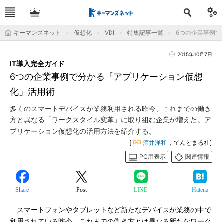
キーマンズネット
仮想化
VDI
特集記事一覧
6つの企業事例で
2015年10月7日
IT導入完全ガイド
6つの企業事例で分かる「アプリケーション仮想
化」活用術
多くのスマートデバイスが業務利用される昨今、これまでの働き
方と異なる「ワークスタイル変革」に取り組む企業が増えた。ア
プリケーション仮想化の活用方法を紹介する。
[
酒井洋和
，てんとまる社]
PC用表示
関連情報
Share
Post
LINE
Hatena
スマートフォンやタブレットなど新たなデバイスが業務の中で
利用されている昨今、これまでの働き方とは異なる新たなワーク