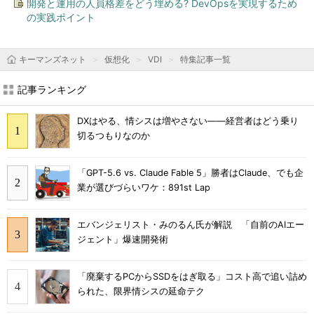
開発と運用の人員格差をどう埋める? DevOpsを実現するため
の実践ポイント
キーマンズネット
仮想化
VDI
特集記事一覧
記事ランキング
DXはやる、情シスは増やさない――経営者はどう乗り
切るつもりなのか
「GPT-5.6 vs. Claude Fable 5」勝者はClaude、でも企
業が選びづらいワケ：891st Lap
エバンジェリスト・みのるん氏が解説 「自前のAIエー
ジェント」爆速開発術
「廃棄するPCからSSDをはぎ取る」コスト高で追い詰め
られた、限界情シスの延命テク