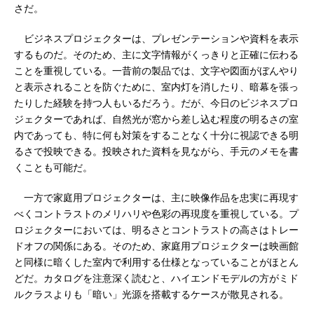
さだ。
ビジネスプロジェクターは、プレゼンテーションや資料を表示
するものだ。そのため、主に文字情報がくっきりと正確に伝わる
ことを重視している。一昔前の製品では、文字や図面がぼんやり
と表示されることを防ぐために、室内灯を消したり、暗幕を張っ
たりした経験を持つ人もいるだろう。だが、今日のビジネスプロ
ジェクターであれば、自然光が窓から差し込む程度の明るさの室
内であっても、特に何も対策をすることなく十分に視認できる明
るさで投映できる。投映された資料を見ながら、手元のメモを書
くことも可能だ。
一方で家庭用プロジェクターは、主に映像作品を忠実に再現す
べくコントラストのメリハリや色彩の再現度を重視している。プ
ロジェクターにおいては、明るさとコントラストの高さはトレー
ドオフの関係にある。そのため、家庭用プロジェクターは映画館
と同様に暗くした室内で利用する仕様となっていることがほとん
どだ。カタログを注意深く読むと、ハイエンドモデルの方がミド
ルクラスよりも「暗い」光源を搭載するケースが散見される。