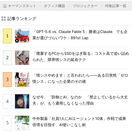
キーマンズネット
オフィス機器
プロジェクター
特集記事一覧
記事ランキング
「GPT-5.6 vs. Claude Fable 5」勝者はClaude、でも企
業が選びづらいワケ：891st Lap
「廃棄するPCからSSDをはぎ取る」コスト高で追い詰め
られた、限界情シスの延命テク
「情シスやめます」と言われたら――ある日突然「ゼロ
情シス」になった企業のその後
なぜ今、「防御とAI」なのか 「禁止しているから大丈
夫」が、もう通用しなくなった理由
中外製薬「社員1人にAIエージェント10体」作戦で成果
倍増を目指す、AI使いこなし術