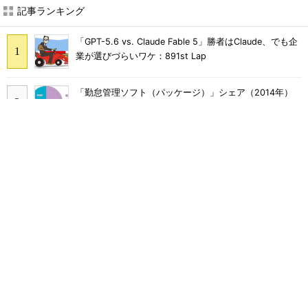
記事ランキング
「GPT-5.6 vs. Claude Fable 5」勝者はClaude、でも企
業が選びづらいワケ：891st Lap
「勤怠管理ソフト（パッケージ）」シェア（2014年）
「サーバ」シェア（2012年第4四半期）
NTTデータが語る、デジタル時代の8つの技術トレンド
「レーザープリンタ」シェア（2017年第1四半期）
脳で感じた印象を文字にする「fMRI脳情報デコーディン