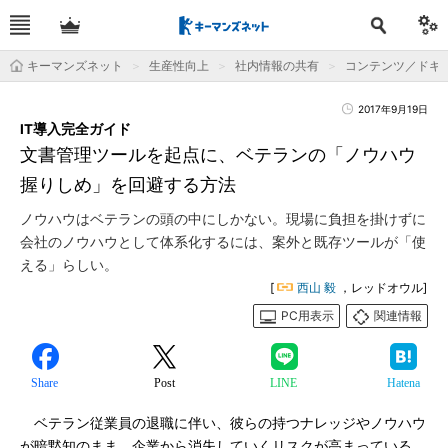
キーマンズネット
生産性向上
社内情報の共有
コンテンツ／ドキ
2017年9月19日
IT導入完全ガイド
文書管理ツールを起点に、ベテランの「ノウハウ
握りしめ」を回避する方法
ノウハウはベテランの頭の中にしかない。現場に負担を掛けずに
会社のノウハウとして体系化するには、案外と既存ツールが「使
える」らしい。
[
西山 毅
，レッドオウル]
PC用表示
関連情報
Share
Post
LINE
Hatena
ベテラン従業員の退職に伴い、彼らの持つナレッジやノウハウ
が暗黙知のまま、企業から消失していくリスクが高まっている。