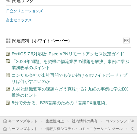
関連リンク
日立ソリューションズ
富士ゼロックス
関連資料（ホワイトペーパー）
PR
FortiOS 7.6対応版:IPsec VPNリモートアクセス設定ガイド
「2024年問題」を契機に物流業界の課題を解決、事例に学ぶ
業務改革のポイント
コンサル会社が出社再開でも使い続けるホワイトボードアプ
リは何がすごいのか
人材と組織変革の課題をどう克服する? 丸紅の事例に学ぶDX
推進のヒント
5分で分かる、B2B営業のための「営業DX推進術」
キーマンズネット
生産性向上
社内情報の共有
コンテンツ／ドキ
キーマンズネット
情報共有システム・コミュニケーションツール
文