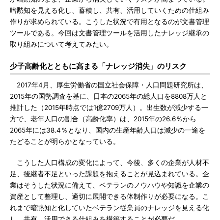
暗黙知を見える化し、蓄積し、共有、活用していくための仕組み
作りが求められている。こうした状況で有用となるのが文書管理
ツールである。今回は文書管理ツールを活用したナレッジ継承の
取り組みについて考えてみたい。
少子高齢化とともに高まる「ナレッジ消失」のリスク
2017年4月、厚生労働省の国立社会保障・人口問題研究所は、
2015年の国勢調査を基に、日本の2065年の総人口を8808万人と
推計した（2015年時点では1億2709万人）。出生数が減少する一
方で、老年人口の割合（高齢化率）は、2015年の26.6％から
2065年には38.4％となり、国内の生産年齢人口は減少の一途を
たどることが明らかとなっている。
こうした人口構成の変化によって、今後、多くの企業が人材不
足、後継者不足といった課題を抱えることが見込まれている。企
業はそうした状況に備えて、ベテランのノウハウや知識を企業の
資産として整理し、適切に展開できる体制作りが必要になる。こ
れまで暗黙知と化していたベテラン従業員のナレッジを見える化
し、共有、活用できる仕組みを構築することが必要だ。