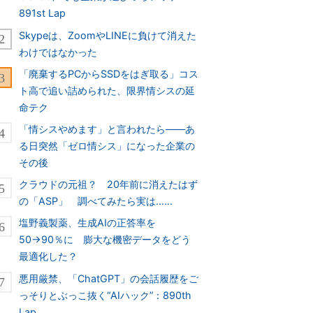
891st Lap
Skypeは、ZoomやLINEに負けて消えた
わけではなかった
「廃棄するPCからSSDをはぎ取る」コス
ト高で追い詰められた、限界情シスの延
命テク
「情シスやめます」と言われたら――あ
る日突然「ゼロ情シス」になった企業の
その後
クラウドの元祖？ 20年前に消えたはず
の「ASP」 調べてみたら実は……
塩野義製薬、生成AIの正答率を
50→90％に 膨大な機密データをどう
最適化した？
悪用厳禁、「ChatGPT」の会話履歴をご
っそりとぶっこ抜く“AIハック”：890th
Lap