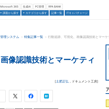
Microsoft 365
生成AI
PC管理
RPA BANK
課題から探す
カテゴリから探す
記事一覧
ITキャパチャージ
室管理システム
特集記事一覧
行動追跡、可視化、画像認識技術とマーケ
並び順：
、画像認識技術とマーケティ
[
土肥正弘
，
ドキュメント工房
]