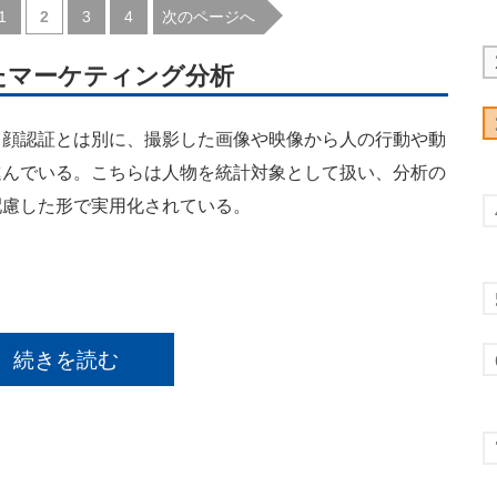
|
|
|
次のページへ
1
2
3
4
たマーケティング分析
顔認証とは別に、撮影した画像や映像から人の行動や動
進んでいる。こちらは人物を統計対象として扱い、分析の
配慮した形で実用化されている。
続きを読む