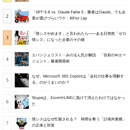
「GPT-5.6 vs. Claude Fable 5」勝者はClaude、でも企
業が選びづらいワケ：891st Lap
「情シスやめます」と言われたら――ある日突然「ゼロ
情シス」になった企業のその後
エバンジェリスト・みのるん氏が解説 「自前のAIエー
ジェント」爆速開発術
なぜ、Microsoft 365 Copilotは「会社の仕事を理解す
る」のがうまいのか？
Skypeは、ZoomやLINEに負けて消えたわけではなかっ
た
情シスはなぜ忙殺される？ 時間を奪う「計画外業務」
の正体と対策