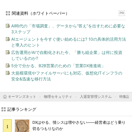
関連資料（ホワイトペーパー）
PR
AI時代の「市場調査」、データから“答え”を出すために必要な
3ステップ
AIエージェントを今すぐ使い始めるには? 10の具体的活用方法
と導入のヒント
広告運用がAIで自動化された今、「勝ち組企業」は何に投資
しているのか?
5分で分かる、B2B営業のための「営業DX推進術」
大規模環境やファイルサーバにも対応、仮想化ITインフラの
安全&迅速な移行方法
キーマンズネット
物理セキュリティ
入退室管理システム
特集記
記事ランキング
DXはやる、情シスは増やさない――経営者はどう乗り
切るつもりなのか