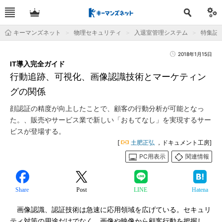
キーマンズネット
物理セキュリティ
入退室管理システム
特集記
2018年1月15日
IT導入完全ガイド
行動追跡、可視化、画像認識技術とマーケティン
グの関係
顔認証の精度が向上したことで、顧客の行動分析が可能となっ
た。、販売やサービス業で新しい「おもてなし」を実現するサー
ビスが登場する。
[
土肥正弘
，ドキュメント工房]
PC用表示
関連情報
Share
Post
LINE
Hatena
画像認識、認証技術は急速に応用領域を広げている。セキュリ
ティ対策の用途だけでなく、画像や映像から顧客行動を把握し、