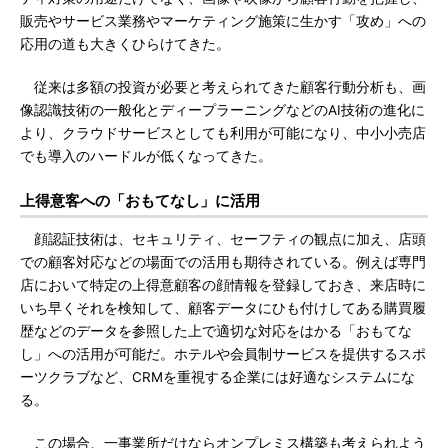
販売やサービス業務やマーケティング施策に生かす「攻め」への
応用の道も大きくひらけてきた。
従来は多額の投資が必要と考えられてきた顧客行動分析も、画
像認識技術の一般化とディープラーニングなどのAI技術の進化に
より、クラウドサービスとしても利用が可能になり、中小小売店
でも導入のハードルが低くなってきた。
上得意客への「おもてなし」に活用
顔認証技術は、セキュリティ、セーフティの観点に加え、店頭
での顧客対応などの場面での活用も期待されている。例えば専門
店において特定の上得意顧客の顔情報を登録しておき、来店時に
いち早くそれを検知して、顧客データにひも付けしてある購買履
歴などのデータを参照した上で適切な対応をはかる「おもてな
し」への活用が可能だ。ホテルや会員制サービスを提供するスポ
ーツクラブなど、CRMを重視する企業には好適なシステムにな
る。
この場合、一事業所だけならオンプレミス構築も考えられよう