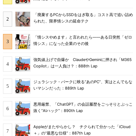
「廃棄するPCからSSDをはぎ取る」コスト高で追い詰め
られた、限界情シスの延命テク
「情シスやめます」と言われたら――ある日突然「ゼロ
情シス」になった企業のその後
強気値上げで自爆か ClaudeやGeminiに押され「M365
Copilot」は一人負け？：888th Lap
ジュラシック・パークに映る“あのPC”、実はとんでもな
いマシンだった：889th Lap
悪用厳禁、「ChatGPT」の会話履歴をごっそりとぶっこ
抜く“AIハック”：890th Lap
Appleがまたやらかし？ チクられて分かった「iCloud
＋」の“最悪な仕様”：887th Lap