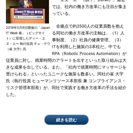
では、社内の働き方改革にも注目が集ま
っている。
全拠点で約2500人の従業員数を抱え
2019年5月9日開催の「Japan
る同社の働き方改革の主軸は、（1）人
IT Week 春」（ビッグサイ
ト）に登壇したディー・エ
事制度、（2）社員の健康管理、（3）
ヌ・エー 執行役員 チェ・テウ
ITを利用した施策の3本柱だ。中でも
（崔 大宇）氏
RPA（Robotic Process Automation）が
従業員に対し、残業時間のアラートを出すといった取り組みは大
きな成果を出している。また、「社内で就業時間にマッサージを
受けられる」といったユニークな施策も数多い。同社の崔 大宇
氏（執行役員 ヒューマンリソース本部長 兼 コンプライアンス・
リスク管理本部長）が、同社で実践する働き方改革の手法を紹介
した。
続きを読む