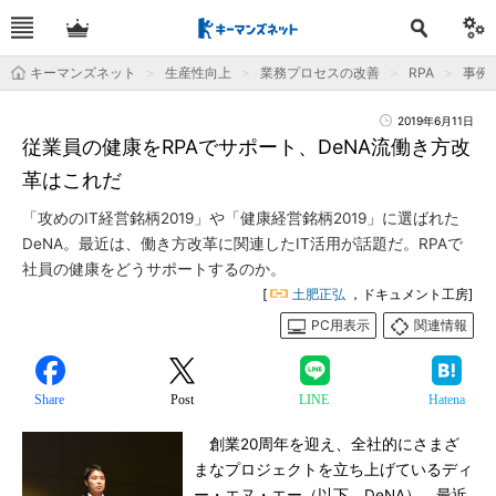
キーマンズネット
生産性向上
業務プロセスの改善
RPA
事例
2019年6月11日
従業員の健康をRPAでサポート、DeNA流働き方改
革はこれだ
「攻めのIT経営銘柄2019」や「健康経営銘柄2019」に選ばれた
DeNA。最近は、働き方改革に関連したIT活用が話題だ。RPAで
社員の健康をどうサポートするのか。
[
土肥正弘
，ドキュメント工房]
PC用表示
関連情報
Share
Post
LINE
Hatena
創業20周年を迎え、全社的にさまざ
まなプロジェクトを立ち上げているディ
ー・エヌ・エー（以下、DeNA）。最近