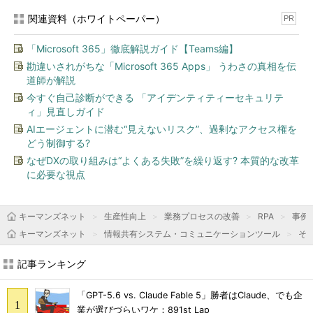
関連資料（ホワイトペーパー）
PR
「Microsoft 365」徹底解説ガイド【Teams編】
勘違いされがちな「Microsoft 365 Apps」 うわさの真相を伝
道師が解説
今すぐ自己診断ができる 「アイデンティティーセキュリテ
ィ」見直しガイド
AIエージェントに潜む“見えないリスク”、過剰なアクセス権を
どう制御する?
なぜDXの取り組みは“よくある失敗”を繰り返す? 本質的な改革
に必要な視点
キーマンズネット
生産性向上
業務プロセスの改善
RPA
事例
キーマンズネット
情報共有システム・コミュニケーションツール
そ
記事ランキング
「GPT-5.6 vs. Claude Fable 5」勝者はClaude、でも企
業が選びづらいワケ：891st Lap