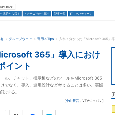
RPA BANK
課題から探す
カテゴリから探す
記事一覧
ITキャパチャージ
共有
グループウェア
運用＆Tips
入れて分かった「Microsoft 36
並び順：
rosoft 365」導入におけ
”ポイント
ル、チャット、掲示板などのツールをMicrosoft 365
だけでなく、導入、運用設計など考えることは多い。実際
解説する。
[
小山新吾
，
VTVジャパン
]