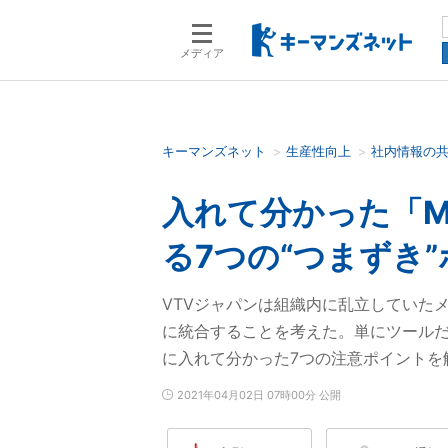
メディア
キーマンズネット
生産性向上
社内情報の
検索語を入力してください
入れて分かった「Mic
る7つの“つまずき
VTVジャパンは組織内に乱立していたメー
に統合することを考えた。単にツール
に入れて分かった7つの注意ポイントを
2021年04月02日 07時00分 公開