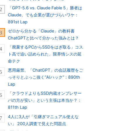
「GPT-5.6 vs. Claude Fable 5」勝者は
Claude、でも企業が選びづらいワケ：
891st Lap
ゼロから分かる「Claude」の教科書
ChatGPTと比べて分かった強みとは？
「廃棄するPCからSSDをはぎ取る」コス
ト高で追い詰められた、限界情シスの延
命テク
悪用厳禁、「ChatGPT」の会話履歴をご
っそりとぶっこ抜く“AIハック”：890th
Lap
「クラウドよりもSSD内蔵オンプレサー
バの方が安い」という主張は本当か？：
811th Lap
4人に3人が「引継ぎマニュアル使えな
い」 200人調査で見えた問題点