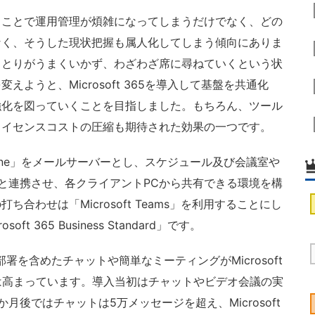
ことで運用管理が煩雑になってしまうだけでなく、どの
なく、そうした現状把握も属人化してしまう傾向にありま
りとりがうまくいかず、わざわざ席に尋ねていくという状
ようと、Microsoft 365を導入して基盤を共通化
強化を図っていくことを目指しました。もちろん、ツール
ライセンスコストの圧縮も期待された効果の一つです。
e Online」をメールサーバーとし、スケジュール及び会議室や
look」と連携させ、各クライアントPCから共有できる環境を構
合わせは「Microsoft Teams」を利用することにし
 365 Business Standard」です。
他部署を含めたチャットや簡単なミーティングがMicrosoft
度は高まっています。導入当初はチャットやビデオ会議の実
後ではチャットは5万メッセージを超え、Microsoft