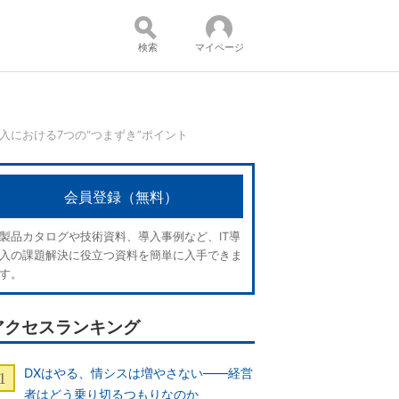
検索
マイページ
5」導入における7つの“つまずき”ポイント
コンテンツ：
会員登録（無料）
製品カタログや技術資料、導入事例など、IT導
入の課題解決に役立つ資料を簡単に入手できま
す。
アクセスランキング
DXはやる、情シスは増やさない――経営
者はどう乗り切るつもりなのか