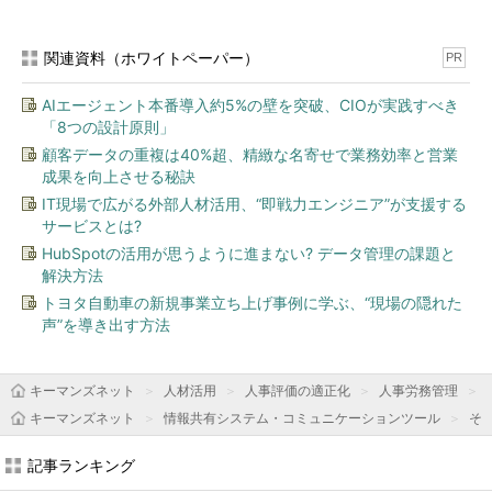
関連資料（ホワイトペーパー）
PR
AIエージェント本番導入約5%の壁を突破、CIOが実践すべき
「8つの設計原則」
顧客データの重複は40%超、精緻な名寄せで業務効率と営業
成果を向上させる秘訣
IT現場で広がる外部人材活用、“即戦力エンジニア”が支援する
サービスとは?
HubSpotの活用が思うように進まない? データ管理の課題と
解決方法
トヨタ自動車の新規事業立ち上げ事例に学ぶ、“現場の隠れた
声”を導き出す方法
キーマンズネット
人材活用
人事評価の適正化
人事労務管理
キーマンズネット
情報共有システム・コミュニケーションツール
そ
記事ランキング