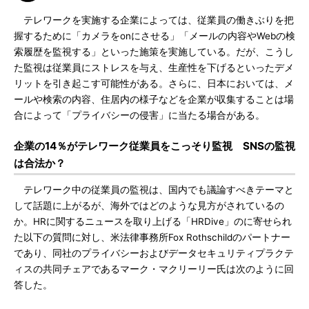
テレワークを実施する企業によっては、従業員の働きぶりを把
握するために「カメラをonにさせる」「メールの内容やWebの検
索履歴を監視する」といった施策を実施している。だが、こうし
た監視は従業員にストレスを与え、生産性を下げるといったデメ
リットを引き起こす可能性がある。さらに、日本においては、メ
ールや検索の内容、住居内の様子などを企業が収集することは場
合によって「プライバシーの侵害」に当たる場合がある。
企業の14％がテレワーク従業員をこっそり監視 SNSの監視
は合法か？
テレワーク中の従業員の監視は、国内でも議論すべきテーマと
して話題に上がるが、海外ではどのような見方がされているの
か。HRに関するニュースを取り上げる「HRDive」のに寄せられ
た以下の質問に対し、米法律事務所Fox Rothschildのパートナー
であり、同社のプライバシーおよびデータセキュリティプラクテ
ィスの共同チェアであるマーク・マクリーリー氏は次のように回
答した。