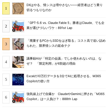
DXはやる、情シスは増やさない――経営者はどう乗り
切るつもりなのか
「GPT-5.6 vs. Claude Fable 5」勝者はClaude、でも企
業が選びづらいワケ：891st Lap
「廃棄するPCからSSDをはぎ取る」コスト高で追い詰め
られた、限界情シスの延命テク
議事録AIが「特定の会議」でしか使われないのは、な
ぜ？ 「限定利用」が6割超の理由
Excelの10万行データを3分でAIに処理させる、M365
Copilotの使い方
強気値上げで自爆か ClaudeやGeminiに押され「M365
Copilot」は一人負け？：888th Lap