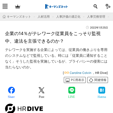
キーマンズネット
人材活用
人事評価の適正化
人事労務管理
2022年1月25日
企業の14％がテレワーク従業員をこっそり監視
中、違法を主張できるのか？
テレワークを実施する企業によっては、従業員の働きぶりを専用
のシステムなどで監視している。時には「従業員に通知すること
なく」そうした監視を実施しているが、プライバシーの侵害には
当たらないのか。
[
Caroline Colvin
，HR Dive]
PC用表示
関連情報
Share
Post
LINE
Hatena