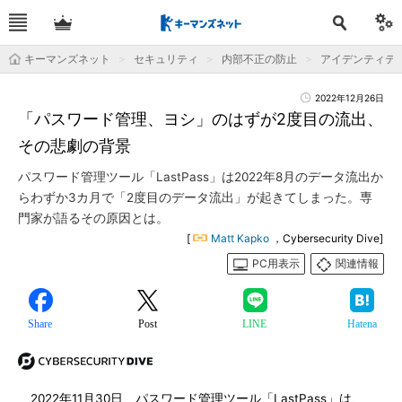
キーマンズネット
セキュリティ
内部不正の防止
アイデンティテ
2022年12月26日
「パスワード管理、ヨシ」のはずが2度目の流出、
その悲劇の背景
パスワード管理ツール「LastPass」は2022年8月のデータ流出か
らわずか3カ月で「2度目のデータ流出」が起きてしまった。専
門家が語るその原因とは。
[
Matt Kapko
，Cybersecurity Dive]
PC用表示
関連情報
Share
Post
LINE
Hatena
2022年11月30日、パスワード管理ツール「LastPass」は、