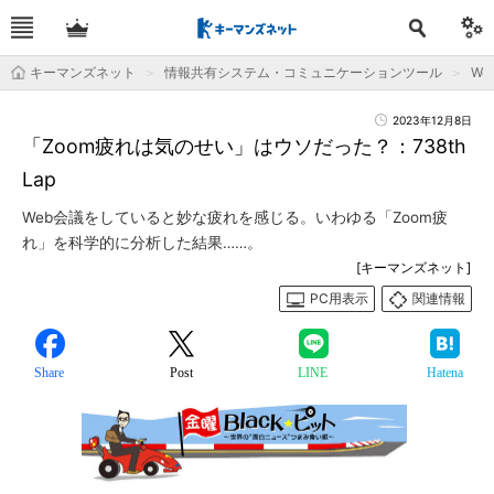
キーマンズネット
情報共有システム・コミュニケーションツール
We
2023年12月8日
「Zoom疲れは気のせい」はウソだった？：738th
Lap
Web会議をしていると妙な疲れを感じる。いわゆる「Zoom疲
れ」を科学的に分析した結果……。
[キーマンズネット]
PC用表示
関連情報
Share
Post
LINE
Hatena