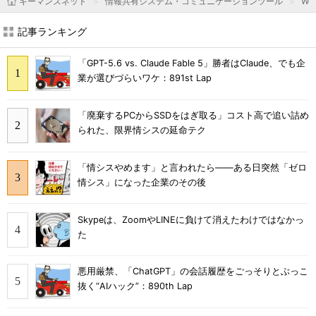
キーマンズネット
情報共有システム・コミュニケーションツール
We
記事ランキング
「GPT-5.6 vs. Claude Fable 5」勝者はClaude、でも企
業が選びづらいワケ：891st Lap
「廃棄するPCからSSDをはぎ取る」コスト高で追い詰め
られた、限界情シスの延命テク
「情シスやめます」と言われたら――ある日突然「ゼロ
情シス」になった企業のその後
Skypeは、ZoomやLINEに負けて消えたわけではなかっ
た
悪用厳禁、「ChatGPT」の会話履歴をごっそりとぶっこ
抜く“AIハック”：890th Lap