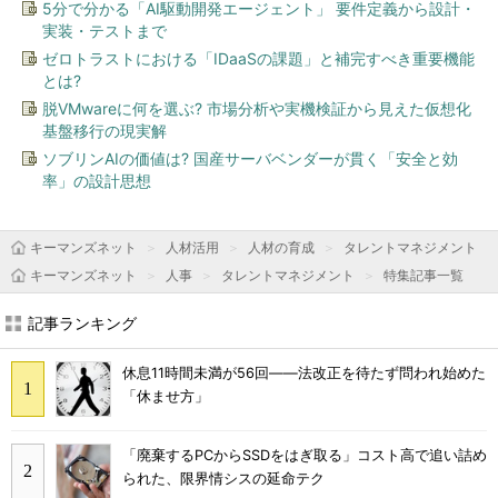
5分で分かる「AI駆動開発エージェント」 要件定義から設計・
実装・テストまで
ゼロトラストにおける「IDaaSの課題」と補完すべき重要機能
とは?
脱VMwareに何を選ぶ? 市場分析や実機検証から見えた仮想化
基盤移行の現実解
ソブリンAIの価値は? 国産サーバベンダーが貫く「安全と効
率」の設計思想
キーマンズネット
人材活用
人材の育成
タレントマネジメント
キーマンズネット
人事
タレントマネジメント
特集記事一覧
記事ランキング
休息11時間未満が56回――法改正を待たず問われ始めた
「休ませ方」
「廃棄するPCからSSDをはぎ取る」コスト高で追い詰め
られた、限界情シスの延命テク