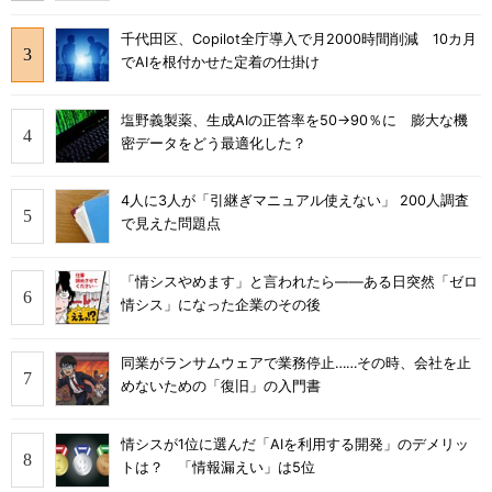
千代田区、Copilot全庁導入で月2000時間削減 10カ月
でAIを根付かせた定着の仕掛け
塩野義製薬、生成AIの正答率を50→90％に 膨大な機
密データをどう最適化した？
4人に3人が「引継ぎマニュアル使えない」 200人調査
で見えた問題点
「情シスやめます」と言われたら――ある日突然「ゼロ
情シス」になった企業のその後
同業がランサムウェアで業務停止……その時、会社を止
めないための「復旧」の入門書
情シスが1位に選んだ「AIを利用する開発」のデメリッ
トは？ 「情報漏えい」は5位