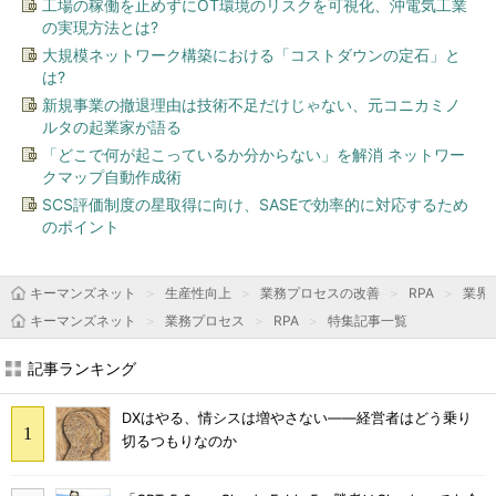
工場の稼働を止めずにOT環境のリスクを可視化、沖電気工業
の実現方法とは?
大規模ネットワーク構築における「コストダウンの定石」と
は?
新規事業の撤退理由は技術不足だけじゃない、元コニカミノ
ルタの起業家が語る
「どこで何が起こっているか分からない」を解消 ネットワー
クマップ自動作成術
SCS評価制度の星取得に向け、SASEで効率的に対応するため
のポイント
キーマンズネット
生産性向上
業務プロセスの改善
RPA
業界
キーマンズネット
業務プロセス
RPA
特集記事一覧
記事ランキング
DXはやる、情シスは増やさない――経営者はどう乗り
切るつもりなのか