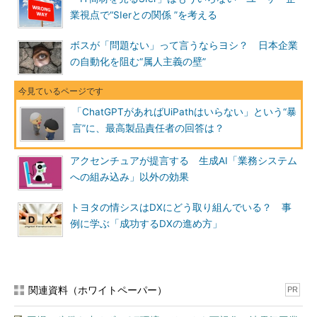
業視点で“SIerとの関係 ”を考える
ボスが「問題ない」って言うならヨシ？ 日本企業
の自動化を阻む“属人主義の壁”
「ChatGPTがあればUiPathはいらない」という“暴
言”に、最高製品責任者の回答は？
アクセンチュアが提言する 生成AI「業務システム
への組み込み」以外の効果
トヨタの情シスはDXにどう取り組んでいる？ 事
例に学ぶ「成功するDXの進め方」
関連資料（ホワイトペーパー）
PR