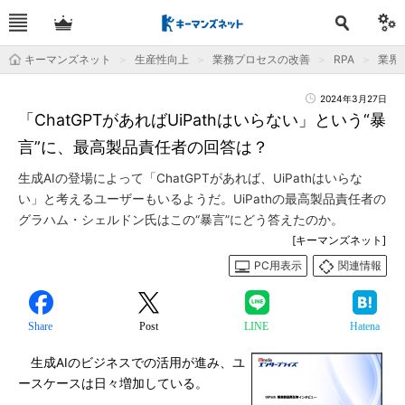
キーマンズネット
生産性向上
業務プロセスの改善
RPA
業界
2024年3月27日
「ChatGPTがあればUiPathはいらない」という“暴
言”に、最高製品責任者の回答は？
生成AIの登場によって「ChatGPTがあれば、UiPathはいらな
い」と考えるユーザーもいるようだ。UiPathの最高製品責任者の
グラハム・シェルドン氏はこの“暴言”にどう答えたのか。
[キーマンズネット]
PC用表示
関連情報
Share
Post
LINE
Hatena
生成AIのビジネスでの活用が進み、ユ
ースケースは日々増加している。