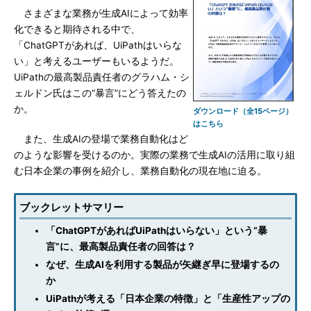
さまざまな業務が生成AIによって効率
化できると期待される中で、
「ChatGPTがあれば、UiPathはいらな
い」と考えるユーザーもいるようだ。
UiPathの最高製品責任者のグラハム・シ
ェルドン氏はこの“暴言”にどう答えたの
か。
ダウンロード（全15ページ）
はこちら
また、生成AIの登場で業務自動化はど
のような影響を受けるのか。実際の業務で生成AIの活用に取り組
む日本企業の事例を紹介し、業務自動化の現在地に迫る。
ブックレットサマリー
「ChatGPTがあればUiPathはいらない」という“暴
言”に、最高製品責任者の回答は？
なぜ、生成AIを利用する製品が矢継ぎ早に登場するの
か
UiPathが考える「日本企業の特徴」と「生産性アップの