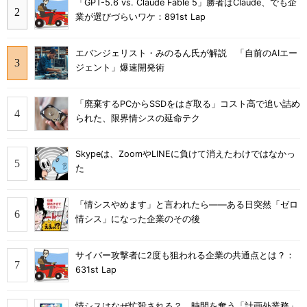
「GPT-5.6 vs. Claude Fable 5」勝者はClaude、でも企
業が選びづらいワケ：891st Lap
エバンジェリスト・みのるん氏が解説 「自前のAIエー
ジェント」爆速開発術
「廃棄するPCからSSDをはぎ取る」コスト高で追い詰め
られた、限界情シスの延命テク
Skypeは、ZoomやLINEに負けて消えたわけではなかっ
た
「情シスやめます」と言われたら――ある日突然「ゼロ
情シス」になった企業のその後
サイバー攻撃者に2度も狙われる企業の共通点とは？：
631st Lap
情シスはなぜ忙殺される？ 時間を奪う「計画外業務」