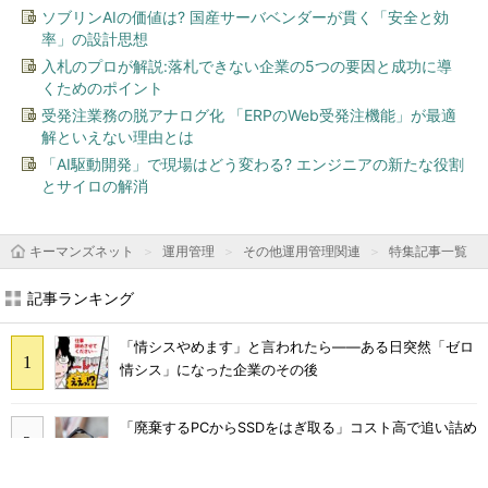
ソブリンAIの価値は? 国産サーバベンダーが貫く「安全と効
率」の設計思想
入札のプロが解説:落札できない企業の5つの要因と成功に導
くためのポイント
受発注業務の脱アナログ化 「ERPのWeb受発注機能」が最適
解といえない理由とは
「AI駆動開発」で現場はどう変わる? エンジニアの新たな役割
とサイロの解消
キーマンズネット
運用管理
その他運用管理関連
特集記事一覧
記事ランキング
「情シスやめます」と言われたら――ある日突然「ゼロ
情シス」になった企業のその後
「廃棄するPCからSSDをはぎ取る」コスト高で追い詰め
られた、限界情シスの延命テク