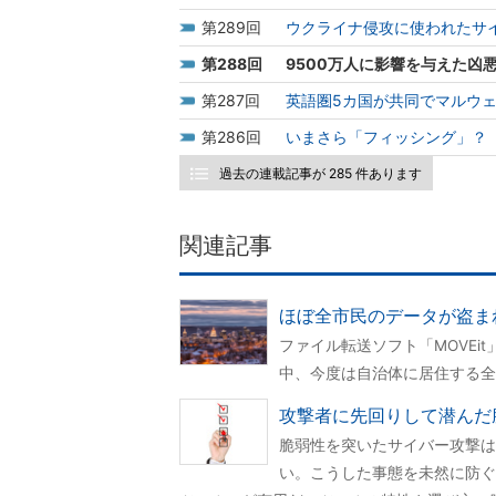
289
ウクライナ侵攻に使われたサ
288
9500万人に影響を与えた凶
287
英語圏5カ国が共同でマルウ
286
いまさら「フィッシング」？
過去の連載記事が 285 件あります
関連記事
ほぼ全市民のデータが盗ま
ファイル転送ソフト「MOVE
中、今度は自治体に居住する全
攻撃者に先回りして潜んだ
脆弱性を突いたサイバー攻撃は
い。こうした事態を未然に防ぐ