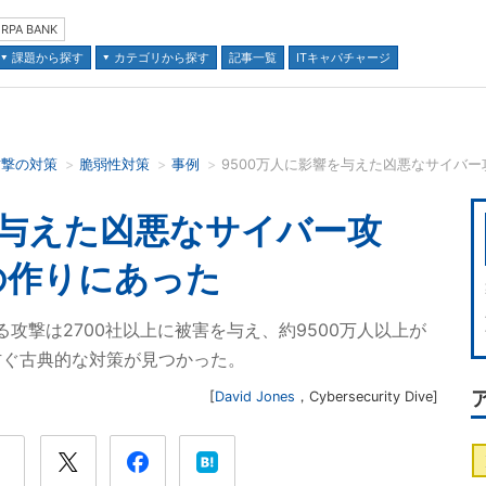
RPA BANK
課題から探す
カテゴリから探す
記事一覧
ITキャパチャージ
攻撃の対策
脆弱性対策
事例
9500万人に影響を与えた凶悪なサイバ
並び順：
を与えた凶悪なサイバー攻
の作りにあった
る攻撃は2700社以上に被害を与え、約9500万人以上が
防ぐ古典的な対策が見つかった。
[
David Jones
，
Cybersecurity Dive
]