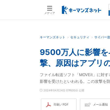
メディア
キーマンズネット
セキュリティ
サイバー
検索語を入力してください
9500万人に影響
撃、原因はアプリ
ファイル転送ソフト「MOVEit」に対す
影響を受けたといわれる。この攻撃を
2024年04月24日 07時00分 公開
印刷／PDF
メール通知