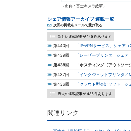
（出典：富士キメラ総研）
シェア情報アーカイブ 連載一覧
次回の掲載をメールで受け取る
新しい連載記事が 145 件あります
440
「IP-VPNサービス」シェア（
439
「レーザープリンタ」シェア（
438
「ホスティング（アウトソーシ
437
「インクジェットプリンタ／MF
436
「クラウド型会計ソフト」シェア
過去の連載記事が 435 件あります
関連リンク
富士キメラ総研「データセンタービジネス市場