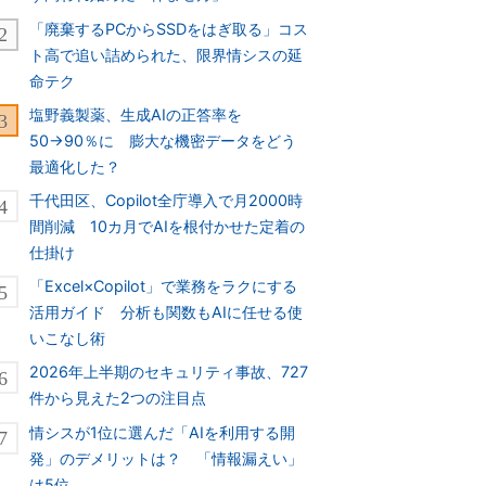
「廃棄するPCからSSDをはぎ取る」コス
ト高で追い詰められた、限界情シスの延
命テク
塩野義製薬、生成AIの正答率を
50→90％に 膨大な機密データをどう
最適化した？
千代田区、Copilot全庁導入で月2000時
間削減 10カ月でAIを根付かせた定着の
仕掛け
「Excel×Copilot」で業務をラクにする
活用ガイド 分析も関数もAIに任せる使
いこなし術
2026年上半期のセキュリティ事故、727
件から見えた2つの注目点
情シスが1位に選んだ「AIを利用する開
発」のデメリットは？ 「情報漏えい」
は5位