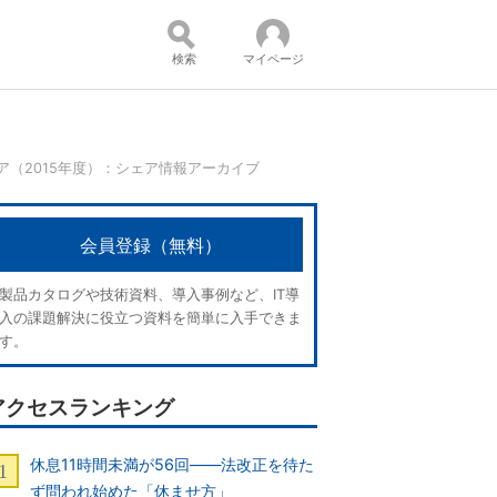
検索
マイページ
（2015年度）：シェア情報アーカイブ
コンテンツ：
会員登録（無料）
製品カタログや技術資料、導入事例など、IT導
入の課題解決に役立つ資料を簡単に入手できま
す。
アクセスランキング
休息11時間未満が56回――法改正を待た
ず問われ始めた「休ませ方」