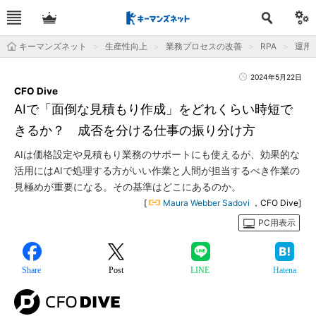
キーマンズネット
生産性向上
業務プロセスの改善
RPA
運用＆
2024年5月22日
CFO Dive
AIで「面倒な見積もり作成」をどれくらい時短で
きるか？ 成否を分ける仕事の振り分け方
AIは価格設定や見積もり業務のサポートにも使えるが、効果的な
活用にはAIで処理する方がいい作業と人間が担当するべき作業の
見極めが重要になる。その基準はどこにあるのか。
[
Maura Webber Sadovi
，CFO Dive]
PC用表示
Share
Post
LINE
Hatena