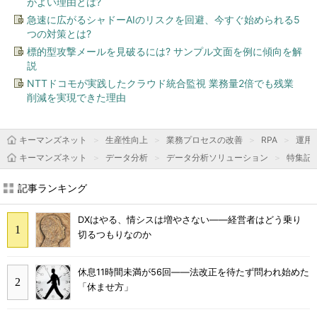
がよい理由とは?
急速に広がるシャドーAIのリスクを回避、今すぐ始められる5
つの対策とは?
標的型攻撃メールを見破るには? サンプル文面を例に傾向を解
説
NTTドコモが実践したクラウド統合監視 業務量2倍でも残業
削減を実現できた理由
キーマンズネット
生産性向上
業務プロセスの改善
RPA
運用＆
キーマンズネット
データ分析
データ分析ソリューション
特集記
記事ランキング
DXはやる、情シスは増やさない――経営者はどう乗り
切るつもりなのか
休息11時間未満が56回――法改正を待たず問われ始めた
「休ませ方」